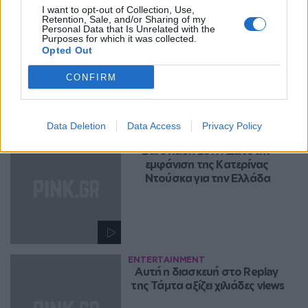
I want to opt-out of Collection, Use,
ENTERTAINMENT
Retention, Sale, and/or Sharing of my
Eurovision 2019: Δείτε την 
Personal Data that Is Unrelated with the
Purposes for which it was collected.
εμφάνιση της Τάμτα με το 
Opted Out
Replay για την Κύπρο 
CONFIRM
Data Deletion
Data Access
Privacy Policy
ENTERTAINMENT
Eurovision 2019: Δείτε την 
εμφάνιση της Κατερίνας 
Ντούσκα για την Ελλάδα
ENTERTAINMENT
Αυτή η διασκευή στο Replay 
της Τάμτα αξίζει χιλιάδες views