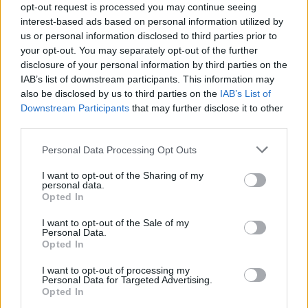
B.Μακεδονία: «Επειδή είμαι...»
opt-out request is processed you may continue seeing
interest-based ads based on personal information utilized by
us or personal information disclosed to third parties prior to
your opt-out. You may separately opt-out of the further
disclosure of your personal information by third parties on the
IAB’s list of downstream participants. This information may
ENTERTAINMENT
also be disclosed by us to third parties on the
IAB’s List of
Eurovision 2019: Έξαλλος ο 
Καπουτζίδης με ομοφοβικό 
Downstream Participants
that may further disclose it to other
μήνυμα στο Instagram
third parties.
Personal Data Processing Opt Outs
I want to opt-out of the Sharing of my
personal data.
Opted In
Eurovision 2019: Έπεσαν κι 
I want to opt-out of the Sale of my
άλλο στα στοιχήματα Ελλάδα 
Personal Data.
και Κύπρος
Opted In
I want to opt-out of processing my
Personal Data for Targeted Advertising.
Opted In