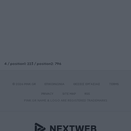
4 / position1: 223 / position2: 796
© 2026 PINK.GR
ΕΠΙΚΟΙΝΩΝΙΑ
ΘΕΣΕΙΣ ΕΡΓΑΣΙΑΣ
TERMS
PRIVACY
SITE MAP
RSS
PINK.GR NAME & LOGO ARE REGISTERED TRADEMARKS