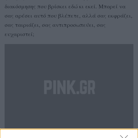
διακόσμησης που βρίσκει εδώ κι εκεί. Μπορεί να
σας αρέσει αυτό που βλέπετε, αλλά σας εκφράζει,
σας ταιριάζει, σας αντιπροσωπεύει, σας
ευχαριστεί;