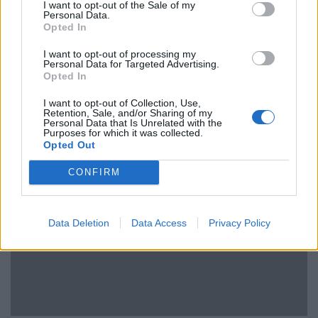
I want to opt-out of the Sale of my
φτιάξει άλλα έξι μικρά και δύο μεσαία.
Personal Data.
Opted In
Did you know: Η Αναστασία οργανώνει
I want to opt-out of processing my
Personal Data for Targeted Advertising.
φανταστικά σεμινάρια! Δες περισσότερα
Opted In
στο
Site
της.
I want to opt-out of Collection, Use,
Retention, Sale, and/or Sharing of my
Personal Data that Is Unrelated with the
Purposes for which it was collected.
Opted Out
CONFIRM
Data Deletion
Data Access
Privacy Policy