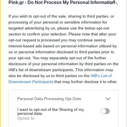
Pink.gr -
Do Not Process My Personal Information
Ποια είναι τα αγαπημένα σου υλικά;
If you wish to opt-out of the sale, sharing to third parties, or
Τα φυσικά υλικά και σε όσο το δυνατό σε πιο
processing of your personal or sensitive information for
ακατέργαστη μορφή. Ξύλο, μάρμαρο, βαμβάκι,
targeted advertising by us, please use the below opt-out
μέταλλο, μαλλί, πηλός.
section to confirm your selection. Please note that after your
opt-out request is processed you may continue seeing
interest-based ads based on personal information utilized by
Πόσο καιρό παίρνει για να σχεδιάσεις και να
us or personal information disclosed to third parties prior to
your opt-out. You may separately opt-out of the further
φτιάξεις ένα μακραμέ σχέδιο για τον τοίχο;
disclosure of your personal information by third parties on the
IAB’s list of downstream participants. This information may
Από λίγες ώρες έως πολλές μέρες. Τα
also be disclosed by us to third parties on the
IAB’s List of
περισσότερα βέβαια είναι σε ελεύθρεο σχέδιο.
Downstream Participants
that may further disclose it to other
third parties.
Ξεκινάω και ό,τι μου βγει. Τώρα φτιάχνω
κουρτίνες και παραβάν για μία παραγγελία που
Personal Data Processing Opt Outs
τα δουλεύω παράλληλα με άλλα μικρά για να
I want to opt-out of the Sharing of my
personal data.
ξεκουράζομαι. Για να καταλάβεις, αυτά τα
Opted In
ξεκίνησα πριν μια εβδομάδα και ενδιάμεσα έχω