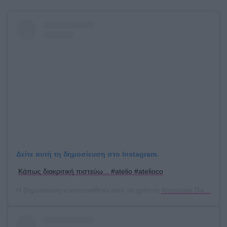
Δείτε αυτή τη δημοσίευση στο Instagram.
Κάπως διακριτική πιστεύω... #atelio #atelioco
Η δημοσίευση κοινοποιήθηκε από το χρήστη
Anastasia Dask
(@a.