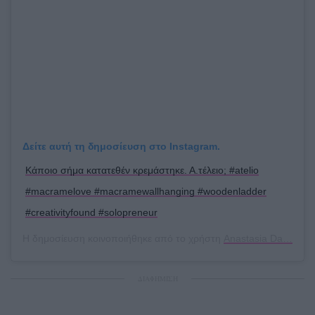
Δείτε αυτή τη δημοσίευση στο Instagram.
Κάποιο σήμα κατατεθέν κρεμάστηκε. Α.τέλειο; #atelio
#macramelove #macramewallhanging #woodenladder
#creativityfound #solopreneur
Η δημοσίευση κοινοποιήθηκε από το χρήστη
Anastasia Dask
(@a.
ΔΙΑΦΗΜΙΣΗ