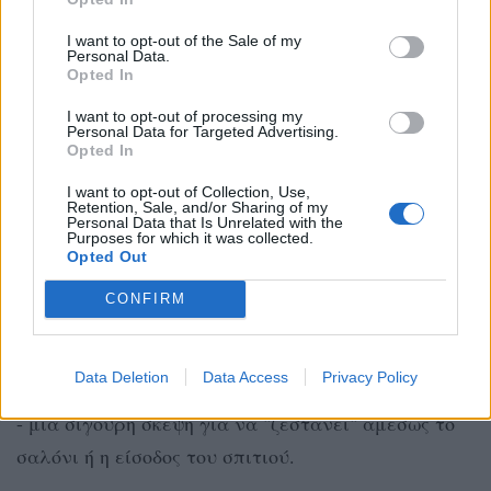
I want to opt-out of the Sale of my
Φυτά σε γλαστράκια - ένας εξαιρετικός τρόπος
Personal Data.
Opted In
για να δώσετε έμφαση στο τραπέζι
σας στο
I want to opt-out of processing my
σαλόνι ή ένα μεγάλο βάζο με λουλούδια.
Personal Data for Targeted Advertising.
Opted In
Σίγουρα μπορείτε να προσθέσετε κεριά σε όλο
I want to opt-out of Collection, Use,
το σπίτι, όμως σίγουρα υπάρχει κάτι καλύτερο
Retention, Sale, and/or Sharing of my
Personal Data that Is Unrelated with the
και περισσότερο ασφαλές: τα φωτάκια
, τα
Purposes for which it was collected.
Opted Out
οποία μπορείτε να κρεμάσετε στον τοίχο, στο
CONFIRM
κρεβάτι σας, στα παράθυρα, στις
μπαλκονόπορτες.
Data Deletion
Data Access
Privacy Policy
Κάδρα με φωτογραφίες και poster ως το ταβάνι
- μια σίγουρη σκέψη για να "ζεστάνει" αμέσως το
σαλόνι ή η είσοδος του σπιτιού.