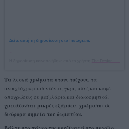
Δείτε αυτή τη δημοσίευση στο Instagram.
Η δημοσίευση κοινοποιήθηκε από το χρήστη
The Design Files
(@t
Tα λευκά χρώματα στους τοίχους
, τα
ανοιχτόχρωμα σεντόνια, γκρι, μπεζ και καφέ
αποχρώσεις σε μαξιλάρια και διακοσμητικά,
χρειάζονται μικρές εξάρσεις χρώματος σε
διάφορα σημεία του δωματίου.
Βάλτε στο πάγκο της κουζίνας ή στο μεγάλο