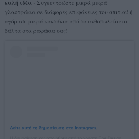
καλή ιδέα
- Συγκεντρώστε μικρά μικρά
γλαστράκια σε διάφορες επιφάνειες του σπιτιού ή
αγόρασε μικρά κακτάκια από το ανθοπωλείο και
βάλτα στα ραφάκια σας!
Δείτε αυτή τη δημοσίευση στο Instagram.
Η δημοσίευση κοινοποιήθηκε από το χρήστη
The Design Files
(@t