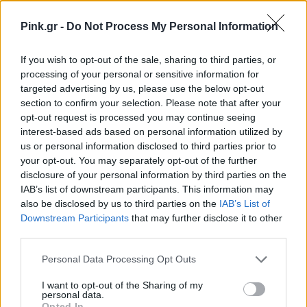
τραπέζι ένα δίσκο με φρούτα,
ή ένα όμορφο
Pink.gr -
Do Not Process My Personal Information
βάζο, ένα δίσκο για μικροπράγματα - αρκεί να μην
αφήνει όλη η οικογένεια ό,τι βρίσκει, εκεί!
If you wish to opt-out of the sale, sharing to third parties, or
processing of your personal or sensitive information for
targeted advertising by us, please use the below opt-out
section to confirm your selection. Please note that after your
opt-out request is processed you may continue seeing
interest-based ads based on personal information utilized by
us or personal information disclosed to third parties prior to
your opt-out. You may separately opt-out of the further
disclosure of your personal information by third parties on the
IAB’s list of downstream participants. This information may
also be disclosed by us to third parties on the
IAB’s List of
Downstream Participants
that may further disclose it to other
third parties.
Personal Data Processing Opt Outs
Δείτε αυτή τη δημοσίευση στο Instagram.
I want to opt-out of the Sharing of my
personal data.
Η δημοσίευση κοινοποιήθηκε από το χρήστη
The Design Files
(@t
Opted In