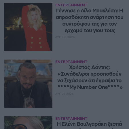
ENTERTAINMENT
Γέννησε η Λίλα Μπακλέση: Η 
απροσδόκητη ανάρτηση του 
συντρόφου της για τον 
ερχομό του γιου τους
ΑΥΓ 08, 2026
ENTERTAINMENT
Χρήστος Δάντης: 
«Συνάδελφοι προσπαθούν 
να ξεχάσουν ότι έγραψα το 
""""My Number One""""»
ΑΥΓ 07, 2026
ENTERTAINMENT
Η Ελένη Βουλγαράκη ξεσπά 