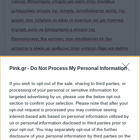
Γιάννης Μπουτάρης υπήρξε μια όαση στην συνηθως
μελαγχολικη ιστορία της τοπικής αυτοδιοίκησης αυτής της
χώρας.που τόλμησε να κάνει το έναυσμα για μια ποιοτική
στροφή ώστε να ξαναγραφτεί η ιστορια της
Θεσσαλονικης.Και καποιος που αποδεικνύει ότι δεν
μετριεται η ηλικία με αριθμους,όταν υπάρχει δίψα και αγάπη
για τη ζωή και την ουσία της.
Pink.gr -
Do Not Process My Personal Information
Η δημοσίευση κοινοποιήθηκε από το χρήστη
Dimitra Matsouka
(@
If you wish to opt-out of the sale, sharing to third parties, or
[ΠΗΓΗ]
processing of your personal or sensitive information for
targeted advertising by us, please use the below opt-out
section to confirm your selection. Please note that after your
opt-out request is processed you may continue seeing
ΔΙΑΦΗΜΙΣΗ
interest-based ads based on personal information utilized by
us or personal information disclosed to third parties prior to
your opt-out. You may separately opt-out of the further
disclosure of your personal information by third parties on the