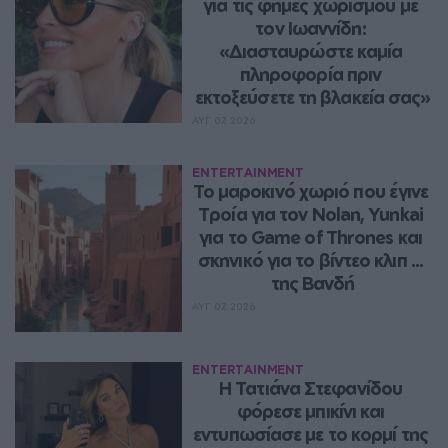
για τις φήμες χωρισμού με 
τον Ιωαννίδη: 
«Διασταυρώστε καμία 
πληροφορία πριν 
εκτοξεύσετε τη βλακεία σας»
ΑΥΓ 07, 2026
ENTERTAINMENT
Το μαροκινό χωριό που έγινε 
Τροία για τον Nolan, Yunkai 
για το Game of Thrones και 
σκηνικό για το βίντεο κλιπ ... 
της Βανδή
ΑΥΓ 07, 2026
ENTERTAINMENT
Η Τατιάνα Στεφανίδου 
φόρεσε μπικίνι και 
εντυπωσίασε με το κορμί της 