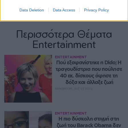
Data Deletion
Data Access
Privacy Policy
Περισσότερα Θέματα
Entertainment
ENTERTAINMENT
Πού εξαφανίστηκε η Dido; Η 
τραγουδίστρια που πούλησε 
40 εκ. δίσκους άφησε τη 
δόξα και άλλαξε ζωή
NEWSROOM
ΑΥΓ 07, 2026
ENTERTAINMENT
Η πιο δύσκολη στιγμή στη 
ζωή του Barack Obama δεν 