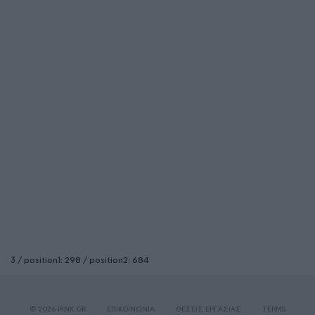
3 / position1: 298 / position2: 684
© 2026 PINK.GR
ΕΠΙΚΟΙΝΩΝΙΑ
ΘΕΣΕΙΣ ΕΡΓΑΣΙΑΣ
TERMS