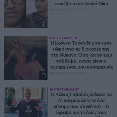
συνέβη στον Λευκό Οίκο
NEWSROOM
ΑΥΓ 07, 2026
ENTERTAINMENT
Η Ιωάννα Τούνη δημοσίευσε 
υλικό από τις διακοπές της 
στη Μύκονο: Όσο και αν έχω 
ταξιδέψει, αυτός είναι ο 
αγαπημένος μου προορισμός
NEWSROOM
ΑΥΓ 06, 2026
ENTERTAINMENT
Ο Λάκης Γαβαλάς έκλεισε τα 
74 και μοιράστηκε ένα 
μήνυμα που συγκίνησε ‑ Τι 
έγραψε για τη ζωή, τους 