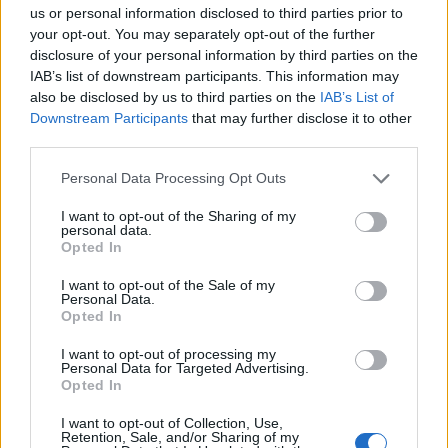
us or personal information disclosed to third parties prior to
your opt-out. You may separately opt-out of the further
disclosure of your personal information by third parties on the
IAB’s list of downstream participants. This information may
Ακολουθήστε το Pink.gr στο
Google News
και
also be disclosed by us to third parties on the
IAB’s List of
μάθετε πρώτοι
τα πιο hot νέα
.
Downstream Participants
that may further disclose it to other
third parties.
Ακολουθήστε το Pink.gr και στο
Instagram
Personal Data Processing Opt Outs
I want to opt-out of the Sharing of my
personal data.
Opted In
I want to opt-out of the Sale of my
ΔΙΑΦΗΜΙΣΗ
Personal Data.
Opted In
I want to opt-out of processing my
Personal Data for Targeted Advertising.
Opted In
I want to opt-out of Collection, Use,
Retention, Sale, and/or Sharing of my