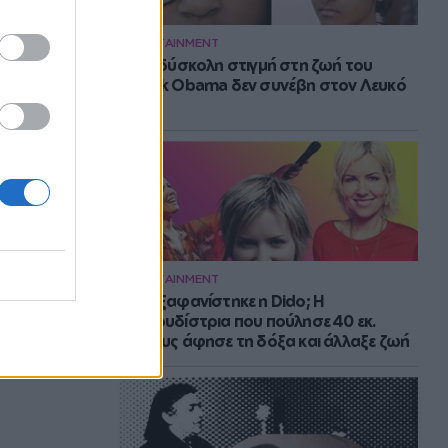
ENTERTAINMENT
Η πιο δύσκολη στιγμή στη ζωή του
Barack Obama δεν συνέβη στον Λευκό
Οίκο
ENTERTAINMENT
Πού εξαφανίστηκε η Dido; Η
τραγουδίστρια που πούλησε 40 εκ.
δίσκους άφησε τη δόξα και άλλαξε ζωή