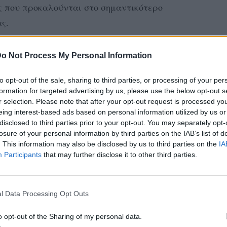
ές που προκαλούνται στο σημαντικότερο
ς.
ο που κατασκευάστηκε τον 17ο αιώνα από τον
o Not Process My Personal Information
χ Τζαχάν για την πολυαγαπημένη σύζυγό
θηκε έτσι από τις 50 ρουπίες (περίπου μισό
to opt-out of the sale, sharing to third parties, or processing of your per
ς τουρίστες, που αποτελούν και την
formation for targeted advertising by us, please use the below opt-out s
r selection. Please note that after your opt-out request is processed y
eing interest-based ads based on personal information utilized by us or
disclosed to third parties prior to your opt-out. You may separately opt-
ηρώνουν από την πλευρά τους 16,5 ευρώ κατ'
losure of your personal information by third parties on the IAB’s list of
. This information may also be disclosed by us to third parties on the
IA
α να περιηγηθούν στο μαυσωλείο από λευκό
Participants
that may further disclose it to other third parties.
 βόρειας Ινδίας.
ΔΙΑΦΗΜΙΣΗ
l Data Processing Opt Outs
o opt-out of the Sharing of my personal data.