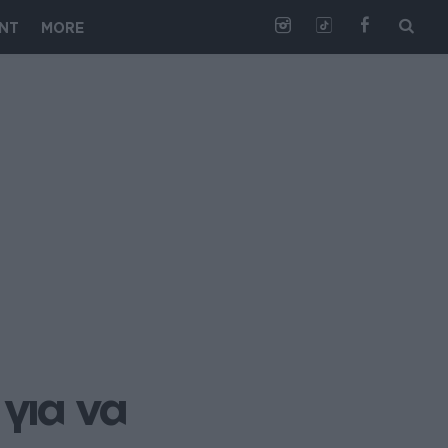
NT
MORE
για να 