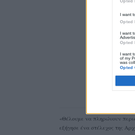
Opted 
I want t
Opted 
I want 
Advertis
Opted 
I want t
of my P
was col
Opted 
«Θέλουμε να πληρώνουν περισ
εξήγησε ένα στέλεχος της Αρχα