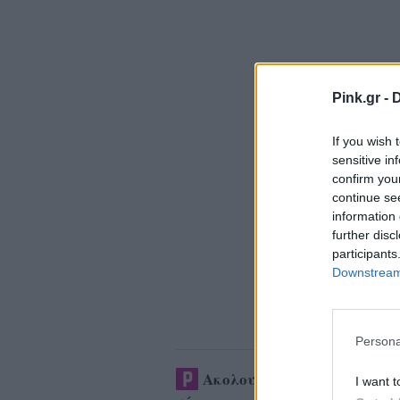
Pink.gr -
D
If you wish 
sensitive in
confirm you
continue se
information 
further disc
participants
Downstream 
Persona
Ακολουθήστε το Pink.gr στ
I want t