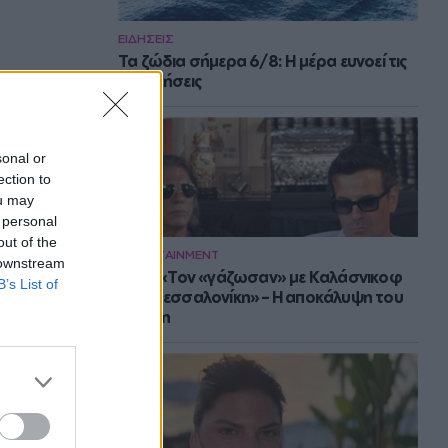
ΕΙΔΗΣΕΙΣ
Τα ζώδια σήμερα 6/8: Η μέρα ευνοεί τις
συζητήσεις
sonal or
ection to
ou may
 personal
out of the
ENTERTAINMENT
 downstream
Νίνο: «Τον «γάζωσαν» με Καλάσνικοφ
B’s List of
στη Θεσσαλονίκη» – Η αποκάλυψη του
Ψινάκη