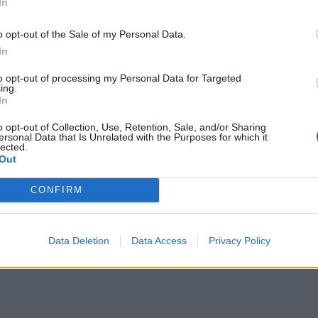
In
 στο
Instagram
o opt-out of the Sale of my Personal Data.
In
to opt-out of processing my Personal Data for Targeted
ing.
In
o opt-out of Collection, Use, Retention, Sale, and/or Sharing
ersonal Data that Is Unrelated with the Purposes for which it
lected.
Out
ΔΙΑΦΗΜΙΣΗ
CONFIRM
Data Deletion
Data Access
Privacy Policy