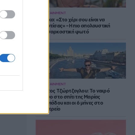
ENTERTAINMENT
Μπάρκα: «Στο χέρι σου είναι να
αδυνατίσεις» – Η πιο απολαυστική
αυτοσαρκαστική φωτό
ENTERTAINMENT
Στράτος Τζώρτζογλου: Το νεκρό
έμβρυο στο σπίτι της Μαρίας
Γεωργιάδου και οι 6 μήνες στο
ψυχιατρείο