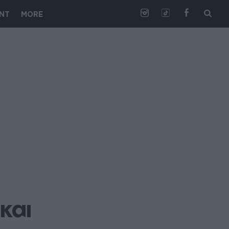
NT
MORE
αι 