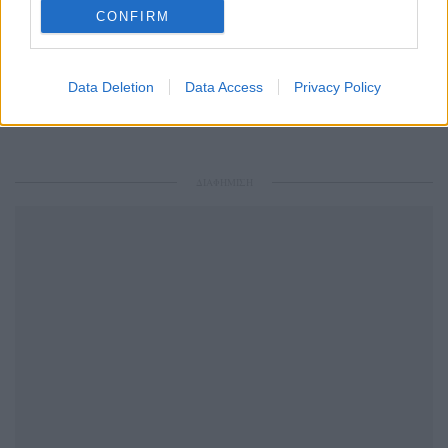
CONFIRM
Ακολουθήστε το Pink.gr και στο
Instagram
Data Deletion
Data Access
Privacy Policy
ΔΙΑΦΗΜΙΣΗ