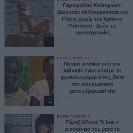
Γαρυφαλλιά Καληφώνη: 
Διακοπές σε Κουφονήσια και 
Πάρο, χωρίς τον Χρήστο 
Μάστορα – Δείτε τις 
φωτογραφίες
ΑΥΓ 06, 2026
ENTERTAINMENT
Νεαρή γυναίκα από την 
Αιθιοπία έγινε viral με τη 
φυσική ομορφιά της, δείτε 
την εντυπωσιακή 
μεταμόρφωσή της
ΑΥΓ 06, 2026
ENTERTAINMENT
Πέρεζ Χίλτον: Τι λέει η 
οικογένειά του μετά το 