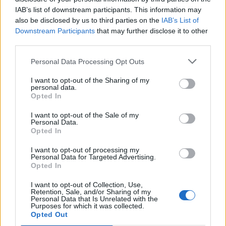
IAB’s list of downstream participants. This information may
also be disclosed by us to third parties on the
IAB’s List of
Downstream Participants
that may further disclose it to other
third parties.
Personal Data Processing Opt Outs
I want to opt-out of the Sharing of my
personal data.
Opted In
I want to opt-out of the Sale of my
Personal Data.
Opted In
I want to opt-out of processing my
Personal Data for Targeted Advertising.
Opted In
I want to opt-out of Collection, Use,
Retention, Sale, and/or Sharing of my
Personal Data that Is Unrelated with the
Purposes for which it was collected.
Ακολουθήστε το Pink.gr στο
Google News
και
Opted Out
μάθετε πρώτοι
τα πιο hot νέα
.