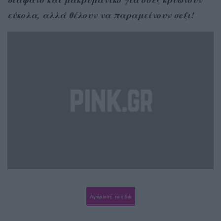
εύκολα, αλλά θέλουν να παραμείνουν σeξι!
Αγόρασέ το εδώ