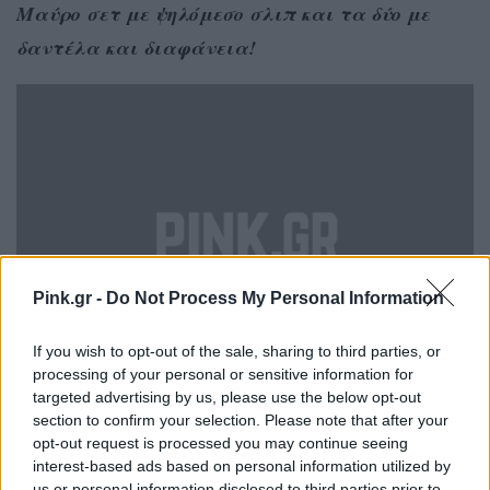
Μαύρο σετ με ψηλόμεσο σλιπ και τα δύο με
δαντέλα και διαφάνεια!
Pink.gr -
Do Not Process My Personal Information
If you wish to opt-out of the sale, sharing to third parties, or
processing of your personal or sensitive information for
targeted advertising by us, please use the below opt-out
section to confirm your selection. Please note that after your
opt-out request is processed you may continue seeing
Αγόρασέ το εδώ
interest-based ads based on personal information utilized by
us or personal information disclosed to third parties prior to