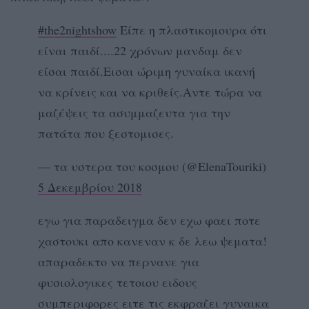
#the2nightshow
Είπε η πλαστικομουρα ότι
είναι παιδί....22 χρόνων μανδαμ δεν
είσαι παιδί.Εισαι ώριμη γυναίκα ικανή
να κρίνεις και να κριθείς.Αντε τώρα να
μαζέψεις τα ασυμμαζευτα για την
πατάτα που ξεστομισες.
— τα υστερα του κοσμου (@ElenaTouriki)
5 Δεκεμβρίου 2018
εγω για παραδειγμα δεν εχω φαει ποτε
χαστουκι απο κανεναν κ δε λεω ψεματα!
απαραδεκτο να περνανε για
φυσιολογικες τετοιου ειδους
συμπεριφορες ειτε τις εκφραζει γυναικα