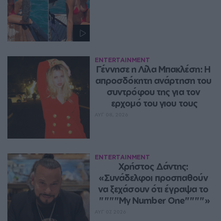
ENTERTAINMENT
Γέννησε η Λίλα Μπακλέση: Η 
απροσδόκητη ανάρτηση του 
συντρόφου της για τον 
ερχομό του γιου τους
ΑΥΓ 08, 2026
ENTERTAINMENT
Χρήστος Δάντης: 
«Συνάδελφοι προσπαθούν 
να ξεχάσουν ότι έγραψα το 
""""My Number One""""»
ΑΥΓ 07, 2026