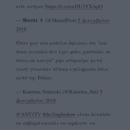
ειτε αντρας!
https://t.co/ocDU3YXApO
— 𝕸𝖆𝖗𝖎𝖊𝖑.🍷 (@MarielProt)
5 Δεκεμβρίου
2018
Όταν μια νέα κοπέλα δηλώνει ότι "και
ποια γυναίκα δεν έχει φάει χαστούκι σε
πάνω σε καυγά" μην απορούμε μετά
γιατί γίνονταν τέτοια εγκλήματα όπως
αυτό της Ρόδου.
— Katerina Sintixaki (@Katerina_Sin)
5
Δεκεμβρίου 2018
@ANT1TV
#the2nightshow
είναι δυνατόν
σε σοβαρό κανάλι να αφήνετε να