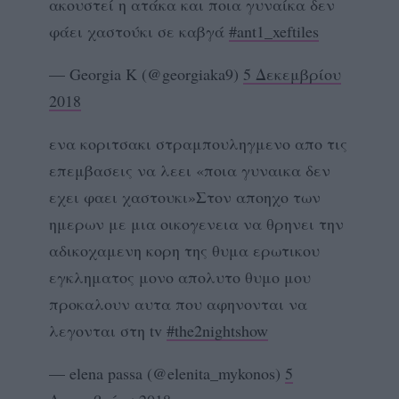
ακουστεί η ατάκα και ποια γυναίκα δεν
φάει χαστούκι σε καβγά
#ant1_xeftiles
— Georgia K (@georgiaka9)
5 Δεκεμβρίου
2018
ενα κοριτσακι στραμπουληγμενο απο τις
επεμβασεις να λεει «ποια γυναικα δεν
εχει φαει χαστουκι»Στον αποηχο των
ημερων με μια οικογενεια να θρηνει την
αδικοχαμενη κορη της θυμα ερωτικου
εγκληματος μονο απολυτο θυμο μου
προκαλουν αυτα που αφηνονται να
λεγονται στη tv
#the2nightshow
— elena passa (@elenita_mykonos)
5