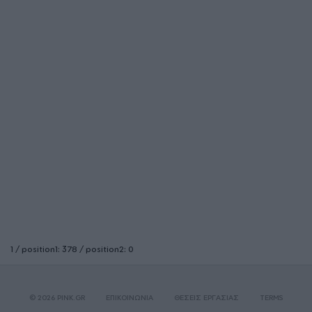
1 / position1: 378 / position2: 0
© 2026 PINK.GR
ΕΠΙΚΟΙΝΩΝΙΑ
ΘΕΣΕΙΣ ΕΡΓΑΣΙΑΣ
TERMS