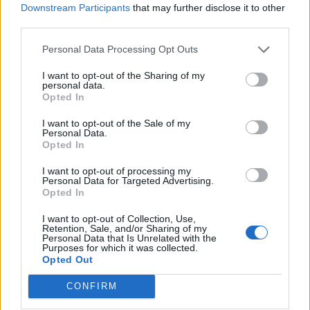
Downstream Participants
that may further disclose it to other
third parties.
Ακολουθήστε το Pink.gr στο
Google News
και
Personal Data Processing Opt Outs
μάθετε πρώτοι
τα πιο hot νέα
.
I want to opt-out of the Sharing of my
personal data.
Ακολουθήστε το Pink.gr και στο
Instagram
Opted In
I want to opt-out of the Sale of my
Personal Data.
Opted In
Διαβάστε Ακόμη
I want to opt-out of processing my
Personal Data for Targeted Advertising.
Opted In
ENTERTAINMENT
ΠΡΙΝ 400 ΕΒΔΟΜΆΔΕΣ
I want to opt-out of Collection, Use,
Σάλος με τη δήλωση της
Retention, Sale, and/or Sharing of my
Personal Data that Is Unrelated with the
Ιωάννας Μπέλλα: Και ποια
Purposes for which it was collected.
γυναίκα δεν έχει φάει ένα
Opted Out
χαστούκι;
CONFIRM
Έντονες αντιδράσεις μετά τη