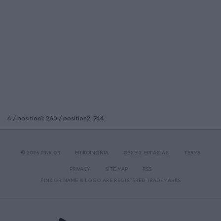
4 / position1: 260 / position2: 744
© 2026 PINK.GR
ΕΠΙΚΟΙΝΩΝΙΑ
ΘΕΣΕΙΣ ΕΡΓΑΣΙΑΣ
TERMS
PRIVACY
SITE MAP
RSS
PINK.GR NAME & LOGO ARE REGISTERED TRADEMARKS