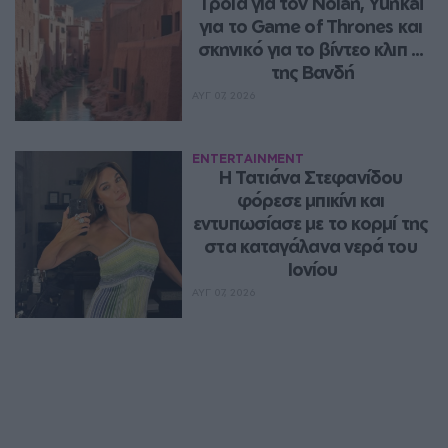
Τροία για τον Nolan, Yunkai 
για το Game of Thrones και 
σκηνικό για το βίντεο κλιπ ... 
της Βανδή
ΑΥΓ 07, 2026
ENTERTAINMENT
Η Τατιάνα Στεφανίδου 
φόρεσε μπικίνι και 
εντυπωσίασε με το κορμί της 
στα καταγάλανα νερά του 
Ιονίου
ΑΥΓ 07, 2026