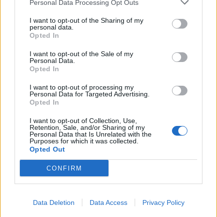
Personal Data Processing Opt Outs
I want to opt-out of the Sharing of my
personal data.
Opted In
I want to opt-out of the Sale of my
Personal Data.
Opted In
Ακολουθήστε το Pink.gr στο
Google News
και
I want to opt-out of processing my
Personal Data for Targeted Advertising.
μάθετε πρώτοι
τα πιο hot νέα
.
Opted In
Ακολουθήστε το Pink.gr και στο
Instagram
I want to opt-out of Collection, Use,
Retention, Sale, and/or Sharing of my
Personal Data that Is Unrelated with the
Purposes for which it was collected.
Opted Out
CONFIRM
ΔΙΑΦΗΜΙΣΗ
Data Deletion
Data Access
Privacy Policy