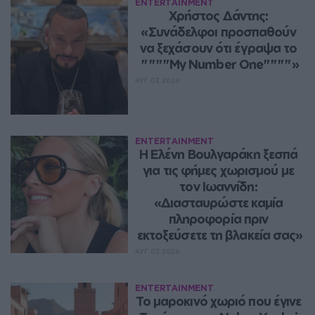
ENTERTAINMENT
Χρήστος Δάντης: 
«Συνάδελφοι προσπαθούν 
να ξεχάσουν ότι έγραψα το 
""""My Number One""""»
ΑΥΓ 07, 2026
ENTERTAINMENT
Η Ελένη Βουλγαράκη ξεσπά 
για τις φήμες χωρισμού με 
τον Ιωαννίδη: 
«Διασταυρώστε καμία 
πληροφορία πριν 
εκτοξεύσετε τη βλακεία σας»
ΑΥΓ 07, 2026
ENTERTAINMENT
Το μαροκινό χωριό που έγινε 