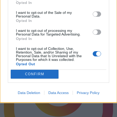
Opted In
I want to opt-out of the Sale of my
Ακολουθήστε το Pink.gr στο
Google News
και μάθετε
Personal Data.
Opted In
πρώτοι
τα πιο hot νέα
.
I want to opt-out of processing my
Personal Data for Targeted Advertising.
Opted In
I want to opt-out of Collection, Use,
Retention, Sale, and/or Sharing of my
Personal Data that Is Unrelated with the
Purposes for which it was collected.
Opted Out
CONFIRM
Data Deletion
Data Access
Privacy Policy