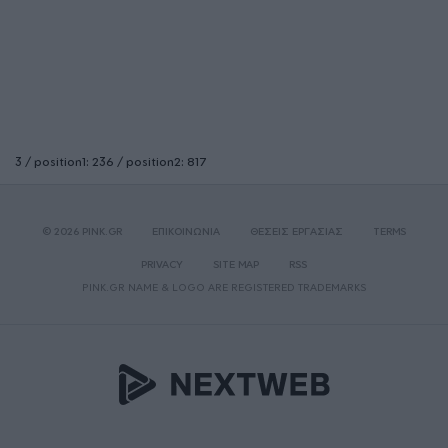
3 / position1: 236 / position2: 817
© 2026 PINK.GR
ΕΠΙΚΟΙΝΩΝΙΑ
ΘΕΣΕΙΣ ΕΡΓΑΣΙΑΣ
TERMS
PRIVACY
SITE MAP
RSS
PINK.GR NAME & LOGO ARE REGISTERED TRADEMARKS