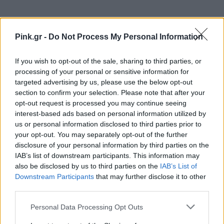
Pink.gr -
Do Not Process My Personal Information
Ακολουθήστε το Pink.gr στο
Google News
και
If you wish to opt-out of the sale, sharing to third parties, or
μάθετε πρώτοι
τα πιο hot νέα
.
processing of your personal or sensitive information for
targeted advertising by us, please use the below opt-out
Ακολουθήστε το Pink.gr και στο
Instagram
section to confirm your selection. Please note that after your
opt-out request is processed you may continue seeing
interest-based ads based on personal information utilized by
us or personal information disclosed to third parties prior to
your opt-out. You may separately opt-out of the further
disclosure of your personal information by third parties on the
IAB’s list of downstream participants. This information may
ΔΙΑΦΗΜΙΣΗ
also be disclosed by us to third parties on the
IAB’s List of
Downstream Participants
that may further disclose it to other
third parties.
Personal Data Processing Opt Outs