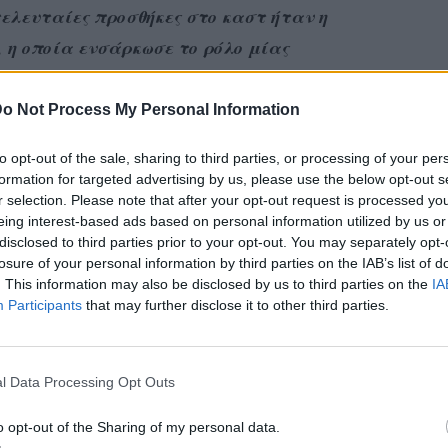
τελευταίες προσθήκες στο καστ ήταν η
, η οποία ενσάρκωσε το ρόλο μίας
ίδαμε να «μπλέκεται» με τον Στέφανο
o Not Process My Personal Information
νεται σιγά-σιγά και η Χριστίνα αποχωρεί
to opt-out of the sale, sharing to third parties, or processing of your per
formation for targeted advertising by us, please use the below opt-out s
έρες, μάλιστα, πραγματοποίησε το τελευταία
r selection. Please note that after your opt-out request is processed y
ου και φωτογραφήθηκε μαζί με τους
eing interest-based ads based on personal information utilized by us or
disclosed to third parties prior to your opt-out. You may separately opt-
σωπα που εργάζονται πίσω από τις κάμερες.
losure of your personal information by third parties on the IAB’s list of
. This information may also be disclosed by us to third parties on the
IA
χαιρετήσει, δημοσίευσε στον προσωπικό της
Participants
that may further disclose it to other third parties.
 σχετικό στιγμιότυπο, γράφοντας στη
ι κάπως έτσι έκλεισε το μίνι επαγγελματικό
α του “Τατουάζ” σε ένα υπέροχο μέρος της
l Data Processing Opt Outs
ΓΑΠΗ. (ένα μέρος της ομάδας)
o opt-out of the Sharing of my personal data.
uaz #filming #meteora #greece».