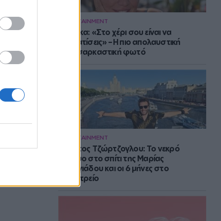
ENTERTAINMENT
Μπάρκα: «Στο χέρι σου είναι να
αδυνατίσεις» – Η πιο απολαυστική
αυτοσαρκαστική φωτό
ENTERTAINMENT
Στράτος Τζώρτζογλου: Το νεκρό
έμβρυο στο σπίτι της Μαρίας
Γεωργιάδου και οι 6 μήνες στο
ψυχιατρείο