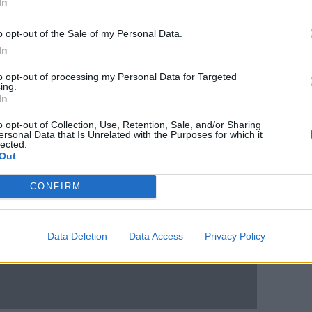
In
o opt-out of the Sale of my Personal Data.
In
to opt-out of processing my Personal Data for Targeted
ing.
In
o opt-out of Collection, Use, Retention, Sale, and/or Sharing
ersonal Data that Is Unrelated with the Purposes for which it
lected.
Out
CONFIRM
Data Deletion
Data Access
Privacy Policy