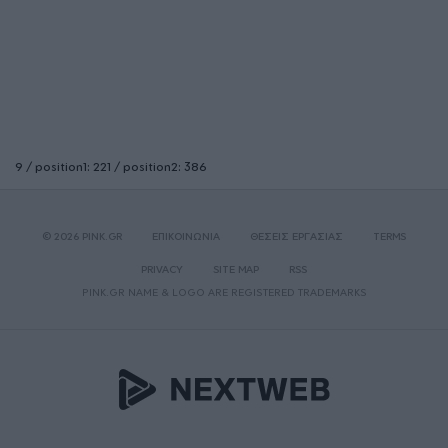
9 / position1: 221 / position2: 386
© 2026 PINK.GR
ΕΠΙΚΟΙΝΩΝΙΑ
ΘΕΣΕΙΣ ΕΡΓΑΣΙΑΣ
TERMS
PRIVACY
SITE MAP
RSS
PINK.GR NAME & LOGO ARE REGISTERED TRADEMARKS