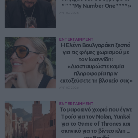
""""My Number One""""»
ΑΥΓ 07, 2026
ENTERTAINMENT
Η Ελένη Βουλγαράκη ξεσπά 
για τις φήμες χωρισμού με 
τον Ιωαννίδη: 
«Διασταυρώστε καμία 
πληροφορία πριν 
εκτοξεύσετε τη βλακεία σας»
ΑΥΓ 07, 2026
ENTERTAINMENT
Το μαροκινό χωριό που έγινε 
Τροία για τον Nolan, Yunkai 
για το Game of Thrones και 
σκηνικό για το βίντεο κλιπ ... 
της Βανδή