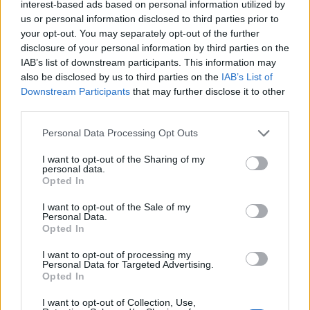
interest-based ads based on personal information utilized by
us or personal information disclosed to third parties prior to
your opt-out. You may separately opt-out of the further
disclosure of your personal information by third parties on the
IAB’s list of downstream participants. This information may
Ακολουθήστε το Pink.gr στο
Google News
και
also be disclosed by us to third parties on the
IAB’s List of
μάθετε πρώτοι
τα πιο hot νέα
.
Downstream Participants
that may further disclose it to other
third parties.
Ακολουθήστε το Pink.gr και στο
Instagram
Personal Data Processing Opt Outs
I want to opt-out of the Sharing of my
personal data.
Opted In
I want to opt-out of the Sale of my
ΔΙΑΦΗΜΙΣΗ
Personal Data.
Opted In
I want to opt-out of processing my
Personal Data for Targeted Advertising.
Opted In
I want to opt-out of Collection, Use,