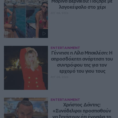
Μαρίνα Βερνίκου: Πόζαρε με 
λαγοκέφαλο στο χέρι
ΑΥΓ 08, 2026
ENTERTAINMENT
Γέννησε η Λίλα Μπακλέση: Η 
απροσδόκητη ανάρτηση του 
συντρόφου της για τον 
ερχομό του γιου τους
ΑΥΓ 08, 2026
ENTERTAINMENT
Χρήστος Δάντης: 
«Συνάδελφοι προσπαθούν 
να ξεχάσουν ότι έγραψα το 