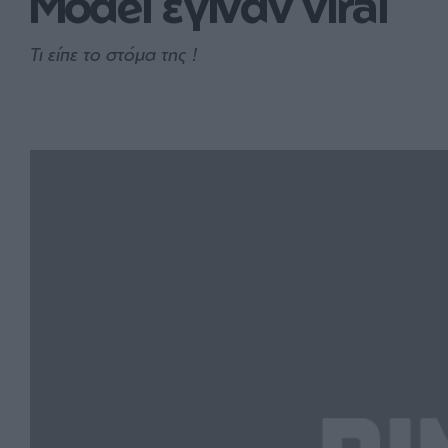
Model έγιναν viral
Τι είπε το στόμα της !