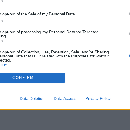
In
ο ριάλιτι με το λεοπάρ φόρεμα είναι η
άτιδα της Βίκυς Καγιά.
o opt-out of the Sale of my Personal Data.
In
ΔΙΑΦΗΜΙΣΗ
to opt-out of processing my Personal Data for Targeted
ing.
In
o opt-out of Collection, Use, Retention, Sale, and/or Sharing
ersonal Data that Is Unrelated with the Purposes for which it
lected.
Out
CONFIRM
Data Deletion
Data Access
Privacy Policy