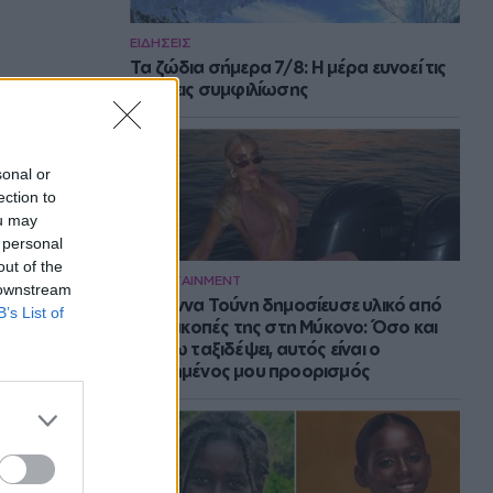
ΕΙΔΗΣΕΙΣ
Τα ζώδια σήμερα 7/8: Η μέρα ευνοεί τις
κινήσεις συμφιλίωσης
sonal or
ection to
ou may
 personal
out of the
ENTERTAINMENT
 downstream
Η Ιωάννα Τούνη δημοσίευσε υλικό από
B’s List of
τις διακοπές της στη Μύκονο: Όσο και
αν έχω ταξιδέψει, αυτός είναι ο
αγαπημένος μου προορισμός