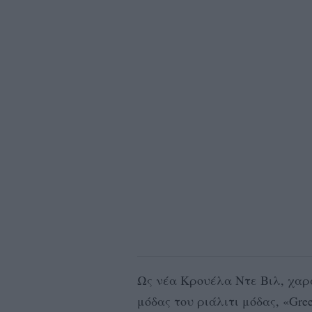
Ως νέα Κρουέλα Ντε Βιλ, χαρ
μόδας του ριάλιτι μόδας, «Greec