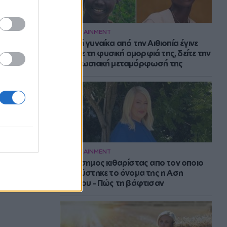
ENTERTAINMENT
Νεαρή γυναίκα από την Αιθιοπία έγινε
viral με τη φυσική ομορφιά της, δείτε την
εντυπωσιακή μεταμόρφωσή της
ENTERTAINMENT
Ο διάσημος κιθαρίστας απο τον οποιο
εμπνεύστηκε το όνομα της η Αση
Μπήλιου - Πώς τη βάφτισαν