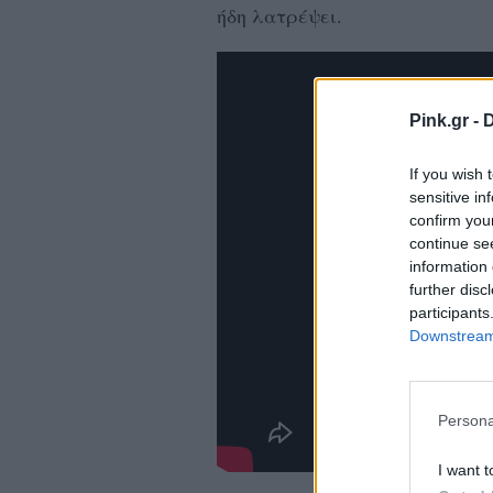
ήδη λατρέψει.
Pink.gr -
D
If you wish 
sensitive in
confirm you
continue se
information 
further disc
participants
Downstream 
Persona
I want t