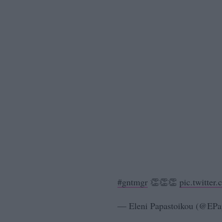
#gntmgr
👏👏👏
pic.twitte
— Eleni Papastoikou (@EPa