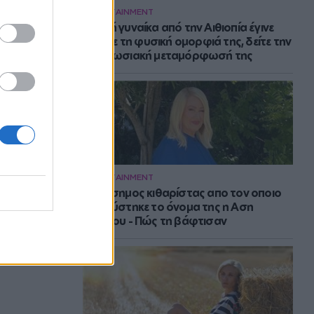
ENTERTAINMENT
Νεαρή γυναίκα από την Αιθιοπία έγινε
viral με τη φυσική ομορφιά της, δείτε την
εντυπωσιακή μεταμόρφωσή της
ENTERTAINMENT
Ο διάσημος κιθαρίστας απο τον οποιο
εμπνεύστηκε το όνομα της η Αση
Μπήλιου - Πώς τη βάφτισαν