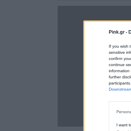
Pink.gr -
D
If you wish 
sensitive in
confirm you
continue se
information 
further disc
participants
Downstream 
Persona
I want t