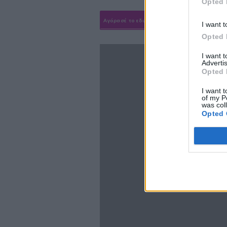
Opted 
Αγόρασέ το εδώ
I want t
Opted 
I want 
Advertis
Opted 
I want t
of my P
was col
Opted 