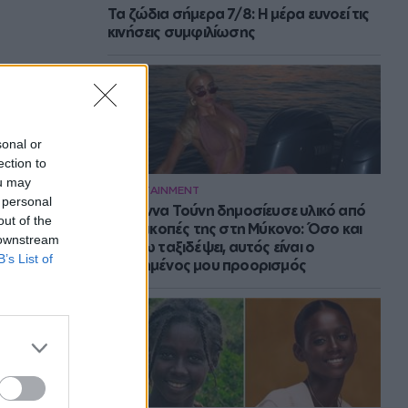
Τα ζώδια σήμερα 7/8: Η μέρα ευνοεί τις
κινήσεις συμφιλίωσης
sonal or
ection to
ou may
ENTERTAINMENT
 personal
Η Ιωάννα Τούνη δημοσίευσε υλικό από
out of the
τις διακοπές της στη Μύκονο: Όσο και
 downstream
αν έχω ταξιδέψει, αυτός είναι ο
B’s List of
αγαπημένος μου προορισμός