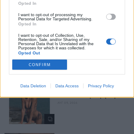
Opted In
I want to opt-out of processing my
Personal Data for Targeted Advertising.
Opted In
I want to opt-out of Collection, Use,
Retention, Sale, and/or Sharing of my
Personal Data that Is Unrelated with the
Περισσότερα Θέματα
Purposes for which it was collected.
Opted Out
Entertainment
CONFIRM
ENTERTAINMENT
Η Γαρυφαλλιά Καληφώνη 
Data Deletion
Data Access
Privacy Policy
στην Πάρο με μαύρο μπικίνι ‑ 
δείτε τις πόζες της
ΑΥΓ 09, 2026