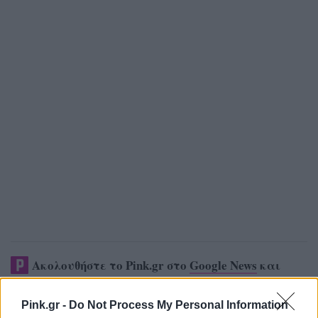
Ακολουθήστε το Pink.gr στο
Google News
και
μάθετε πρώτοι
τα πιο hot νέα
.
Pink.gr -
Do Not Process My Personal Information
Ακολουθήστε το Pink.gr και στο
Instagram