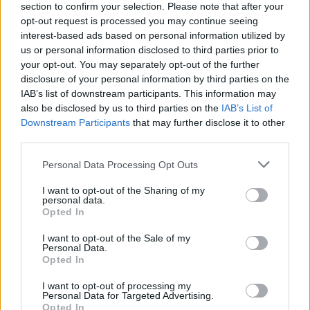
section to confirm your selection. Please note that after your
opt-out request is processed you may continue seeing
interest-based ads based on personal information utilized by
us or personal information disclosed to third parties prior to
your opt-out. You may separately opt-out of the further
disclosure of your personal information by third parties on the
IAB’s list of downstream participants. This information may
also be disclosed by us to third parties on the
IAB’s List of
Downstream Participants
that may further disclose it to other
third parties.
Ακολουθήστε το Pink.gr στο
Google News
και
μάθετε πρώτοι
τα πιο hot νέα
.
Personal Data Processing Opt Outs
Ακολουθήστε το Pink.gr και στο
Instagram
I want to opt-out of the Sharing of my
personal data.
Opted In
I want to opt-out of the Sale of my
Personal Data.
Opted In
I want to opt-out of processing my
ΔΙΑΦΗΜΙΣΗ
Personal Data for Targeted Advertising.
Opted In