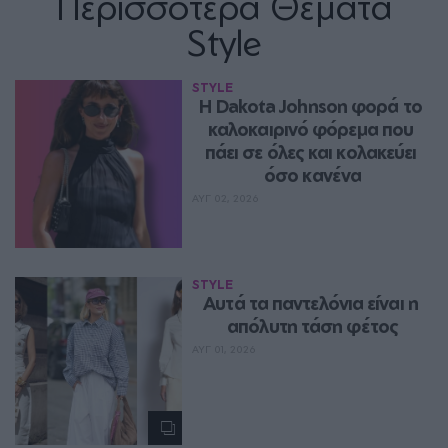
Περισσότερα Θέματα
Style
STYLE
Η Dakota Johnson φορά το 
καλοκαιρινό φόρεμα που 
πάει σε όλες και κολακεύει 
όσο κανένα
ΑΥΓ 02, 2026
STYLE
Aυτά τα παντελόνια είναι η 
απόλυτη τάση φέτος
ΑΥΓ 01, 2026