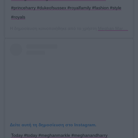
#princeharry #dukeofsussex #royalfamily #fashion #style
#royals
Η δημοσίευση κοινοποιήθηκε από το χρήστη
Meghan Markle
(@hr
Δείτε αυτή τη δημοσίευση στο Instagram.
Today #today #meghanmarkle #meghanandharry