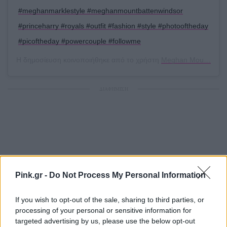
#meghanmarklestyle #meghanmountbattenwindsor
#princeharry #royals #outfit #fashion #style #photooftheday
#picoftheday #powercouple #followme
Η δημοσίευση κοινοποιήθηκε από το χρήστη
Meghan Mountbatten-Windsor
ΔΙΑΦΗΜΙΣΗ
Pink.gr -
Do Not Process My Personal Information
If you wish to opt-out of the sale, sharing to third parties, or
processing of your personal or sensitive information for
targeted advertising by us, please use the below opt-out