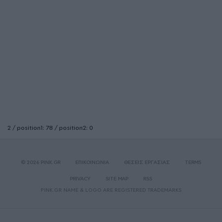
2 / position1: 78 / position2: 0
© 2026 PINK.GR
ΕΠΙΚΟΙΝΩΝΙΑ
ΘΕΣΕΙΣ ΕΡΓΑΣΙΑΣ
TERMS
PRIVACY
SITE MAP
RSS
PINK.GR NAME & LOGO ARE REGISTERED TRADEMARKS