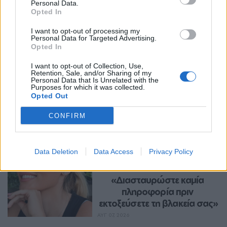
Personal Data.
Opted In
I want to opt-out of processing my
Personal Data for Targeted Advertising.
Opted In
I want to opt-out of Collection, Use,
Retention, Sale, and/or Sharing of my
Personal Data that Is Unrelated with the
Περισσότερα Θέματα
Purposes for which it was collected.
Opted Out
Entertainment
CONFIRM
ENTERTAINMENT
Η Ελένη Βουλγαράκη ξεσπά 
Data Deletion
Data Access
Privacy Policy
για τις φήμες χωρισμού με 
τον Ιωαννίδη: 
«Διασταυρώστε καμία 
πληροφορία πριν 
εκτοξεύσετε τη βλακεία σας»
ΑΥΓ 07, 2026