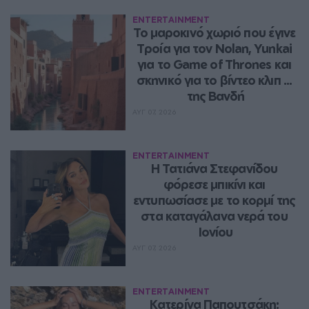
ENTERTAINMENT
Το μαροκινό χωριό που έγινε 
Τροία για τον Nolan, Yunkai 
για το Game of Thrones και 
σκηνικό για το βίντεο κλιπ ... 
της Βανδή
ΑΥΓ 07, 2026
ENTERTAINMENT
Η Τατιάνα Στεφανίδου 
φόρεσε μπικίνι και 
εντυπωσίασε με το κορμί της 
στα καταγάλανα νερά του 
Ιονίου
ΑΥΓ 07, 2026
ENTERTAINMENT
Κατερίνα Παπουτσάκη: 