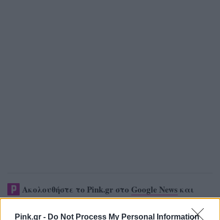
Ακολουθήστε το Pink.gr στο
Google News
και
μάθετε πρώτοι
τα πιο hot νέα
.
Pink.gr -
Do Not Process My Personal Information