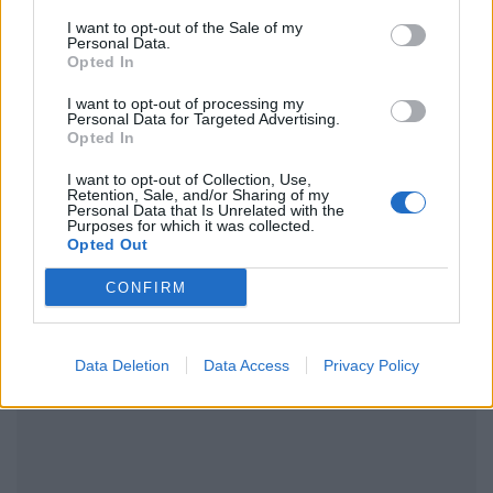
Ακολουθήστε το Pink.gr στο
Google News
και
I want to opt-out of the Sale of my
μάθετε πρώτοι
τα πιο hot νέα
.
Personal Data.
Opted In
Ακολουθήστε το Pink.gr και στο
Instagram
I want to opt-out of processing my
Personal Data for Targeted Advertising.
Opted In
I want to opt-out of Collection, Use,
Retention, Sale, and/or Sharing of my
Personal Data that Is Unrelated with the
Purposes for which it was collected.
Opted Out
ΔΙΑΦΗΜΙΣΗ
CONFIRM
Data Deletion
Data Access
Privacy Policy