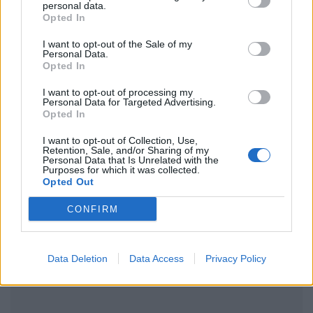
personal data.
Opted In
I want to opt-out of the Sale of my
Personal Data.
Ακολουθήστε το Pink.gr στο
Google News
και
Opted In
μάθετε πρώτοι
τα πιο hot νέα
.
I want to opt-out of processing my
Personal Data for Targeted Advertising.
Ακολουθήστε το Pink.gr και στο
Instagram
Opted In
I want to opt-out of Collection, Use,
Retention, Sale, and/or Sharing of my
Personal Data that Is Unrelated with the
Purposes for which it was collected.
Opted Out
CONFIRM
ΔΙΑΦΗΜΙΣΗ
Data Deletion
Data Access
Privacy Policy