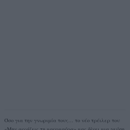
Όσο για την γνωριμία τους… το νέο τρέιλερ του
«Μην αρχίζεις τη μουρμούρα» μας δίνει μια γεύση