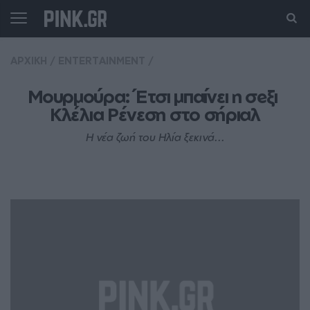
ΑΡΧΙΚΗ
/
ENTERTAINMENT
/
Μουρμούρα: Έτσι μπαίνει η σeξι 
Κλέλια Ρένεση στο σήριαλ
Η νέα ζωή του Ηλία ξεκινά...