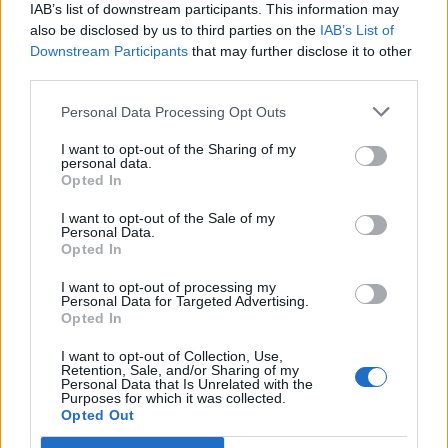
δεν είναι μόνο
τσατίζεστε με
IAB’s list of downstream participants. This information may
also be disclosed by us to third parties on the
IAB’s List of
μία.
την κάθε
Downstream Participants
that may further disclose it to other
αναποδιά!
third parties.
Personal Data Processing Opt Outs
ΤΟΞΟΤΗΣ
ΑΙΓΟΚΕΡΩΣ
I want to opt-out of the Sharing of my
personal data.
Είστε δεν είστε
Θα αισθάνεστε
Opted In
συγχρονισμένοι
πολύ
I want to opt-out of the Sale of my
Personal Data.
με τα θέλω σας
εξωστρεφείς
Opted In
είτε δεν
τώρα και πρέπει
I want to opt-out of processing my
μπορείτε να
να κάνετε καλή
Personal Data for Targeted Advertising.
Opted In
αποφασίσετε τι
εντύπωση τις
I want to opt-out of Collection, Use,
θέλετε.
μέρες που
Retention, Sale, and/or Sharing of my
Personal Data that Is Unrelated with the
έρχονται!
Purposes for which it was collected.
Opted Out