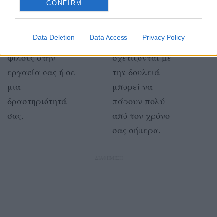
ΥΔΡΟΧΟΟΣ
ΙΧΘΕΙΣ
CONFIRM
Ίσως κάνετε
Οι κοινωνικές
Data Deletion
Data Access
Privacy Policy
κάποιους νέους
εκδηλώσεις που
φίλους στην
σχετίζονται με
εργασία σας ή σε
την δουλειά
μια
μπορεί να
δραστηριότητά
πάρουν πολύ
σας.
από τον χρόνο
σας σήμερα.
ΔΙΑΦΗΜΙΣΗ