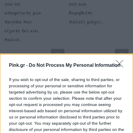
για να
σας και
αποφύγετε μια
θυμηθείτε
παγίδα που
παλιές μάχες.
είχατε δει και
παλιά.
ΖΥΓΟΣ
ΣΚΟΡΠΙΟΣ
Pink.gr -
Do Not Process My Personal Information
Μπορεί να
Θα είστε πιο
If you wish to opt-out of the sale, sharing to third parties, or
σχεδιάζετε ή να
ήρεμοι,
processing of your personal or sensitive information for
παρευρεθείτε σε
συγκεντρωμένοι
targeted advertising by us, please use the below opt-out
section to confirm your selection. Please note that after your
μια σπουδαία
και
opt-out request is processed you may continue seeing
εκδήλωση που θα
αποτελεσματικοί
interest-based ads based on personal information utilized by
είστε το
στην δουλειά
us or personal information disclosed to third parties prior to
your opt-out. You may separately opt-out of the further
επίκεντρο. Ίσως
σας αν δεν
disclosure of your personal information by third parties on the