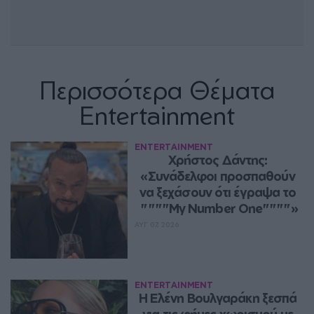
Περισσότερα Θέματα
Entertainment
ENTERTAINMENT
Χρήστος Δάντης: 
«Συνάδελφοι προσπαθούν 
να ξεχάσουν ότι έγραψα το 
""""My Number One""""»
ΑΥΓ 07, 2026
ENTERTAINMENT
Η Ελένη Βουλγαράκη ξεσπά 
για τις φήμες χωρισμού με 