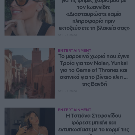
τον Ιωαννίδη: 
«Διασταυρώστε καμία 
πληροφορία πριν 
εκτοξεύσετε τη βλακεία σας»
ΑΥΓ 07, 2026
ENTERTAINMENT
Το μαροκινό χωριό που έγινε 
Τροία για τον Nolan, Yunkai 
για το Game of Thrones και 
σκηνικό για το βίντεο κλιπ ... 
της Βανδή
ΑΥΓ 07, 2026
ENTERTAINMENT
Η Τατιάνα Στεφανίδου 
φόρεσε μπικίνι και 
εντυπωσίασε με το κορμί της 