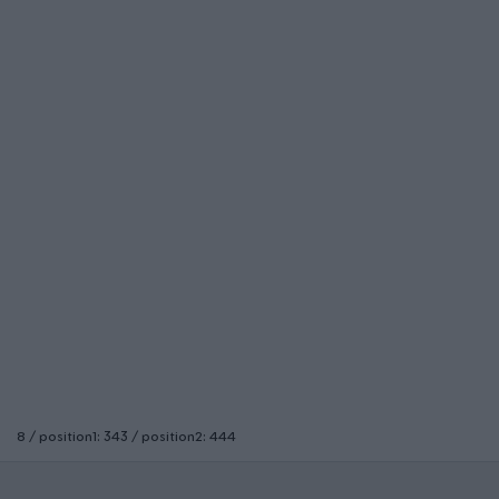
8 / position1: 343 / position2: 444