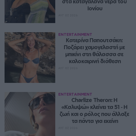
στα καταγάλανα νερά του 
Ιονίου
ΑΥΓ 07, 2026
ENTERTAINMENT
Κατερίνα Παπουτσάκη: 
Ποζάρει χαμογελαστή με 
μπικίνι στη θάλασσα σε 
καλοκαιρινή διάθεση
ΑΥΓ 07, 2026
ENTERTAINMENT
Charlize Theron: Η 
«Καλυψώ» κλείνει τα 51 ‑ H 
ζωή και ο ρόλος που άλλαξε 
τα πάντα για εκείνη
ΑΥΓ 07, 2026