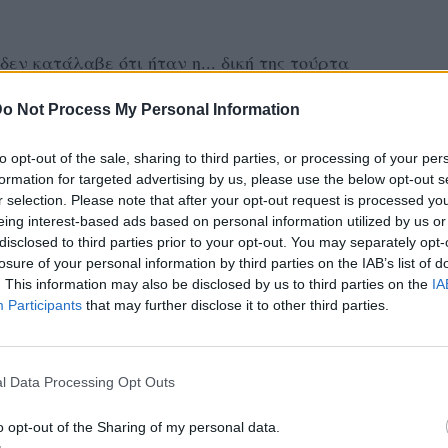
δεν κατάλαβε ότι ήταν η... δική της τούρτα
σε το κεράκι της πάντως, έκανε και την ευχή
o Not Process My Personal Information
χίστηκε κανονικά.
to opt-out of the sale, sharing to third parties, or processing of your per
το gala είναι μαγνητοσκοπημένο, η
formation for targeted advertising by us, please use the below opt-out s
δεύτηκε με τις μέρες... και δεν σκέφτηκε
r selection. Please note that after your opt-out request is processed y
eing interest-based ads based on personal information utilized by us or
την ημέρα που η εκπομπή θα έβγαινε στον
disclosed to third parties prior to your opt-out. You may separately opt-
losure of your personal information by third parties on the IAB’s list of
. This information may also be disclosed by us to third parties on the
IA
Participants
that may further disclose it to other third parties.
l Data Processing Opt Outs
o opt-out of the Sharing of my personal data.