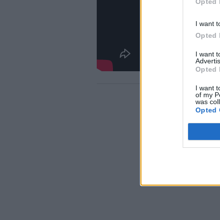
Opted 
I want t
Opted 
I want 
Advertis
Opted 
I want t
of my P
was col
Opted 