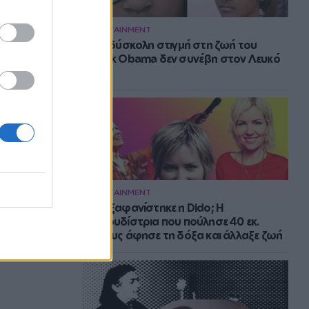
ENTERTAINMENT
Η πιο δύσκολη στιγμή στη ζωή του
Barack Obama δεν συνέβη στον Λευκό
Οίκο
ENTERTAINMENT
Πού εξαφανίστηκε η Dido; Η
τραγουδίστρια που πούλησε 40 εκ.
δίσκους άφησε τη δόξα και άλλαξε ζωή