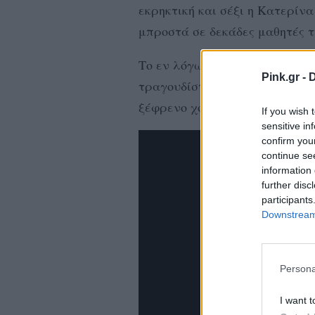
εκρηκτική και σέξι η Κατερίνα
μπροστά σε δεκάδες μαθητές τ
Το εν λόγω βίντεο ανέβηκε στο 
Pink.gr -
D
τραγουδίστρια ξεσήκωσε το κοι
ξέφρενο χορό της.
If you wish 
sensitive in
confirm you
continue se
information 
further disc
participants
Downstream 
Persona
I want t