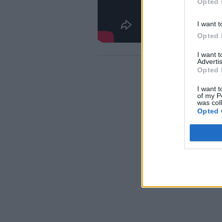
Opted 
I want t
Opted 
I want 
Advertis
Opted 
I want t
of my P
was col
Opted 