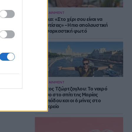
ENTERTAINMENT
Μπάρκα: «Στο χέρι σου είναι να
αδυνατίσεις» – Η πιο απολαυστική
αυτοσαρκαστική φωτό
ENTERTAINMENT
Στράτος Τζώρτζογλου: Το νεκρό
έμβρυο στο σπίτι της Μαρίας
Γεωργιάδου και οι 6 μήνες στο
ψυχιατρείο