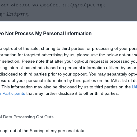
 δεν δίστασε να φορέσει τις ζαρτιέρες της
ης Σπάρτης.
apela.gr και το μόνο σίγουρο είναι πως η
o Not Process My Personal Information
νό με τις μεγάλες της επιτυχίες και τον
to opt-out of the sale, sharing to third parties, or processing of your per
formation for targeted advertising by us, please use the below opt-out s
r selection. Please note that after your opt-out request is processed y
eing interest-based ads based on personal information utilized by us or
disclosed to third parties prior to your opt-out. You may separately opt-
losure of your personal information by third parties on the IAB’s list of
. This information may also be disclosed by us to third parties on the
IA
Participants
that may further disclose it to other third parties.
l Data Processing Opt Outs
o opt-out of the Sharing of my personal data.