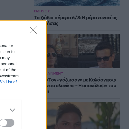
ΕΙΔΗΣΕΙΣ
Τα ζώδια σήμερα 6/8: Η μέρα ευνοεί τις
συζητήσεις
sonal or
ection to
ou may
 personal
out of the
ENTERTAINMENT
 downstream
Νίνο: «Τον «γάζωσαν» με Καλάσνικοφ
B’s List of
στη Θεσσαλονίκη» – Η αποκάλυψη του
Ψινάκη