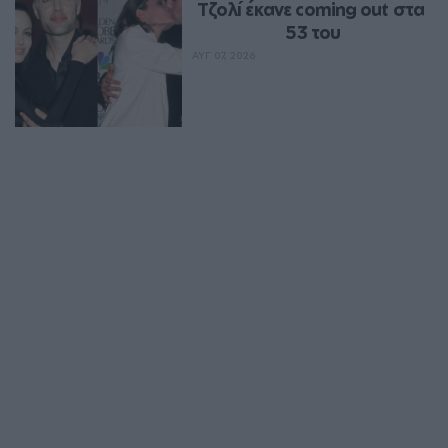
Τζολί έκανε coming out στα 
53 του
ΑΥΓ 07, 2026