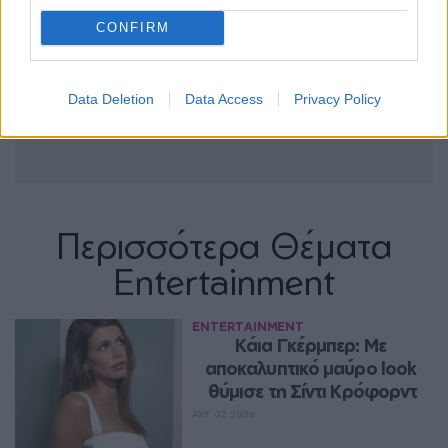
CONFIRM
Data Deletion
Data Access
Privacy Policy
Περισσότερα Θέματα
Entertainment
ENTERTAINMENT
Κάια Γκέρμπερ: Με 
αποκαλυπτικό μαύρο look 
θύμισε τη Σίντι Κρόφορντ
ΑΥΓ 07, 2026