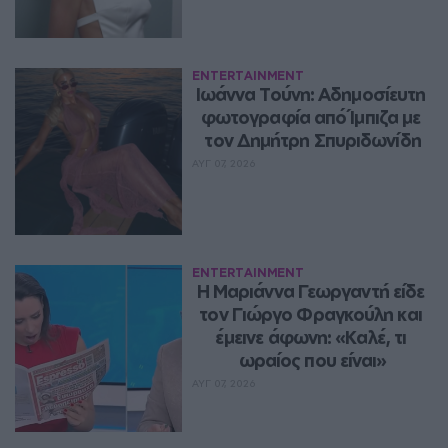
ENTERTAINMENT
Ιωάννα Τούνη: Αδημοσίευτη 
φωτογραφία από Ίμπιζα με 
τον Δημήτρη Σπυριδωνίδη
ΑΥΓ 07, 2026
ENTERTAINMENT
Η Μαριάννα Γεωργαντή είδε 
τον Γιώργο Φραγκούλη και 
έμεινε άφωνη: «Καλέ, τι 
ωραίος που είναι»
ΑΥΓ 07, 2026