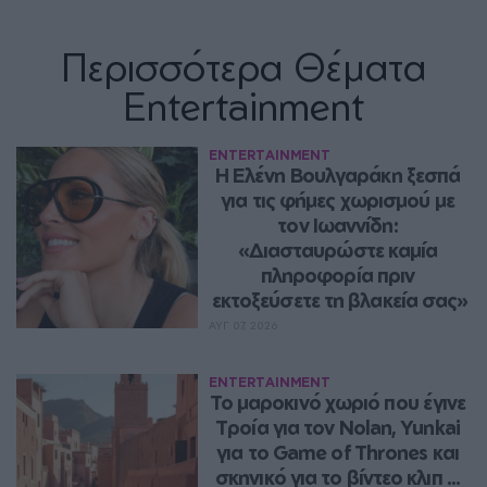
Περισσότερα Θέματα
Entertainment
ENTERTAINMENT
Η Ελένη Βουλγαράκη ξεσπά 
για τις φήμες χωρισμού με 
τον Ιωαννίδη: 
«Διασταυρώστε καμία 
πληροφορία πριν 
εκτοξεύσετε τη βλακεία σας»
ΑΥΓ 07, 2026
ENTERTAINMENT
Το μαροκινό χωριό που έγινε 
Τροία για τον Nolan, Yunkai 
για το Game of Thrones και 
σκηνικό για το βίντεο κλιπ ... 