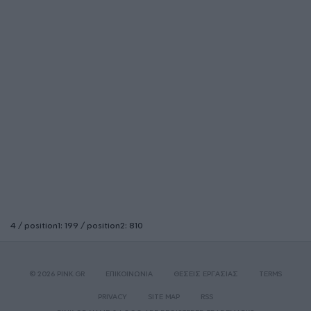
4 / position1: 199 / position2: 810
© 2026 PINK.GR
ΕΠΙΚΟΙΝΩΝΙΑ
ΘΕΣΕΙΣ ΕΡΓΑΣΙΑΣ
TERMS
PRIVACY
SITE MAP
RSS