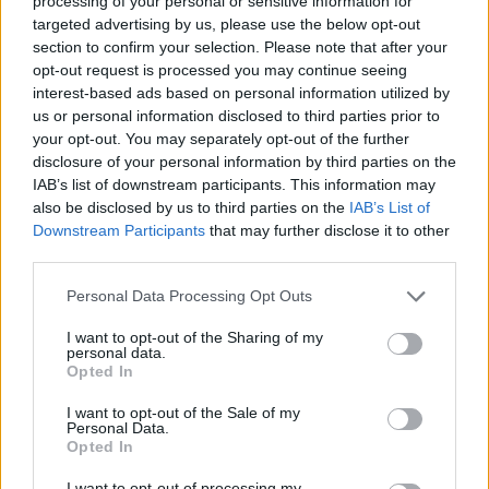
processing of your personal or sensitive information for
targeted advertising by us, please use the below opt-out
section to confirm your selection. Please note that after your
opt-out request is processed you may continue seeing
interest-based ads based on personal information utilized by
us or personal information disclosed to third parties prior to
your opt-out. You may separately opt-out of the further
disclosure of your personal information by third parties on the
IAB’s list of downstream participants. This information may
also be disclosed by us to third parties on the
IAB’s List of
Downstream Participants
that may further disclose it to other
third parties.
Ακολουθήστε το Pink.gr στο
Google News
και
Personal Data Processing Opt Outs
μάθετε πρώτοι
τα πιο hot νέα
.
I want to opt-out of the Sharing of my
personal data.
Ακολουθήστε το Pink.gr και στο
Instagram
Opted In
I want to opt-out of the Sale of my
Personal Data.
Opted In
I want to opt-out of processing my