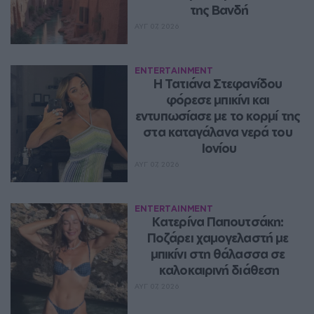
της Βανδή
ΑΥΓ 07, 2026
ENTERTAINMENT
Η Τατιάνα Στεφανίδου 
φόρεσε μπικίνι και 
εντυπωσίασε με το κορμί της 
στα καταγάλανα νερά του 
Ιονίου
ΑΥΓ 07, 2026
ENTERTAINMENT
Κατερίνα Παπουτσάκη: 
Ποζάρει χαμογελαστή με 
μπικίνι στη θάλασσα σε 
καλοκαιρινή διάθεση
ΑΥΓ 07, 2026