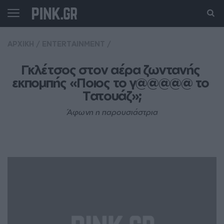
ΑΡΧΙΚΗ
/
ENTERTAINMENT
/
Γκλέτσος στον αέρα ζωντανής 
εκπομπής «Ποιος το γ@@@@@ το 
Τατουάζ»;
Άφωνη η παρουσιάστρια