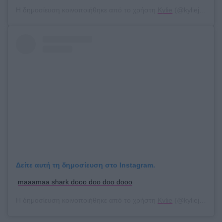
Η δημοσίευση κοινοποιήθηκε από το χρήστη
Kylie
(@kyliejenner) στις
Δείτε αυτή τη δημοσίευση στο Instagram.
maaamaa shark dooo doo doo dooo
Η δημοσίευση κοινοποιήθηκε από το χρήστη
Kylie
(@kyliejenner) στις