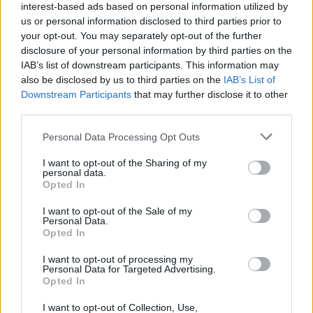
interest-based ads based on personal information utilized by
us or personal information disclosed to third parties prior to
your opt-out. You may separately opt-out of the further
disclosure of your personal information by third parties on the
IAB’s list of downstream participants. This information may
also be disclosed by us to third parties on the
IAB’s List of
Ακολουθήστε το Pink.gr στο
Google News
και
Downstream Participants
that may further disclose it to other
μάθετε πρώτοι
τα πιο hot νέα
.
third parties.
Ακολουθήστε το Pink.gr και στο
Instagram
Personal Data Processing Opt Outs
I want to opt-out of the Sharing of my
personal data.
Opted In
I want to opt-out of the Sale of my
Personal Data.
ΔΙΑΦΗΜΙΣΗ
Opted In
I want to opt-out of processing my
Personal Data for Targeted Advertising.
Opted In
I want to opt-out of Collection, Use,