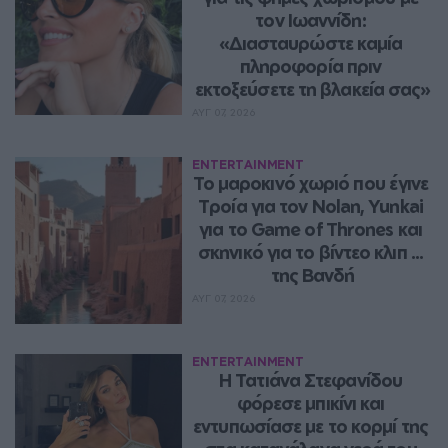
τον Ιωαννίδη: 
«Διασταυρώστε καμία 
πληροφορία πριν 
εκτοξεύσετε τη βλακεία σας»
ΑΥΓ 07, 2026
ENTERTAINMENT
Το μαροκινό χωριό που έγινε 
Τροία για τον Nolan, Yunkai 
για το Game of Thrones και 
σκηνικό για το βίντεο κλιπ ... 
της Βανδή
ΑΥΓ 07, 2026
ENTERTAINMENT
Η Τατιάνα Στεφανίδου 
φόρεσε μπικίνι και 
εντυπωσίασε με το κορμί της 