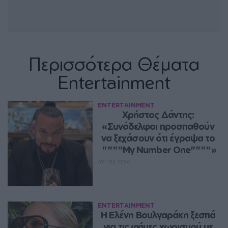
Περισσότερα Θέματα
Entertainment
ENTERTAINMENT
Χρήστος Δάντης: 
«Συνάδελφοι προσπαθούν 
να ξεχάσουν ότι έγραψα το 
""""My Number One""""»
ΑΥΓ 07, 2026
ENTERTAINMENT
Η Ελένη Βουλγαράκη ξεσπά 
για τις φήμες χωρισμού με 