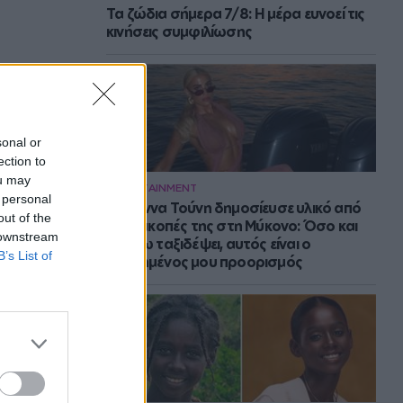
Τα ζώδια σήμερα 7/8: Η μέρα ευνοεί τις
κινήσεις συμφιλίωσης
sonal or
ection to
ou may
ENTERTAINMENT
 personal
Η Ιωάννα Τούνη δημοσίευσε υλικό από
out of the
τις διακοπές της στη Μύκονο: Όσο και
 downstream
αν έχω ταξιδέψει, αυτός είναι ο
B’s List of
αγαπημένος μου προορισμός