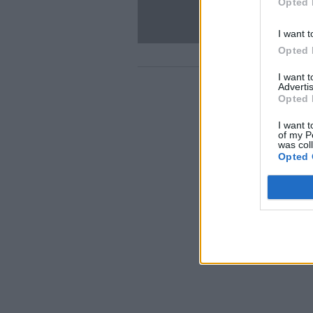
Opted 
I want t
Opted 
I want 
Advertis
Opted 
I want t
of my P
was col
Opted 