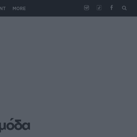
NT
MORE
 μόδα