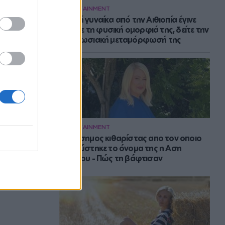
ENTERTAINMENT
Νεαρή γυναίκα από την Αιθιοπία έγινε
viral με τη φυσική ομορφιά της, δείτε την
εντυπωσιακή μεταμόρφωσή της
ENTERTAINMENT
Ο διάσημος κιθαρίστας απο τον οποιο
εμπνεύστηκε το όνομα της η Αση
Μπήλιου - Πώς τη βάφτισαν