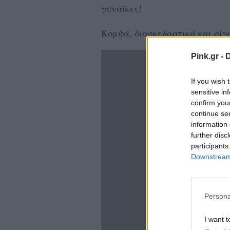
γυναίκες!
Κομψά, διασκεδαστικά και σίγ
Pink.gr -
D
If you wish 
sensitive in
confirm you
continue se
information 
further disc
participants
Downstream 
Persona
I want t