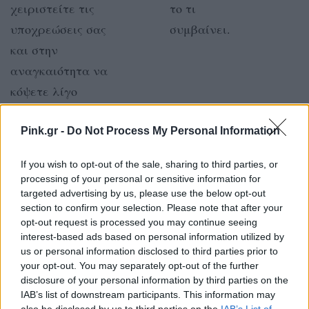
χειριστείτε τις
το τι
υποχρεώσεις σας
συμβαίνει.
και στην
αναγκαιότητα να
κόψετε λίγο
ταχύτητα.
Pink.gr -
Do Not Process My Personal Information
ΖΥΓΟΣ
ΣΚΟΡΠΙΟΣ
If you wish to opt-out of the sale, sharing to third parties, or
processing of your personal or sensitive information for
Πρέπει να
Ό,τι
targeted advertising by us, please use the below opt-out
section to confirm your selection. Please note that after your
δουλέψετε τις
προσπαθήσετε
opt-out request is processed you may continue seeing
ατάκες σας και
να κάνετε
interest-based ads based on personal information utilized by
τις εύκολες
σήμερα
us or personal information disclosed to third parties prior to
your opt-out. You may separately opt-out of the further
συζητήσεις που
μάλλον θα
disclosure of your personal information by third parties on the
χρησιμοποιούνται
πάει πολύ
IAB’s list of downstream participants. This information may