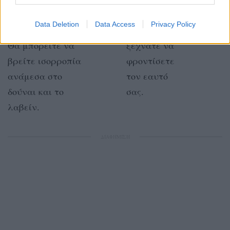
πλευρά σας
σκληρά και
Data Deletion
Data Access
Privacy Policy
βοηθά σήμερα.
μερικές φορές
Θα μπορείτε να
ξεχνάτε να
βρείτε ισορροπία
φροντίσετε
ανάμεσα στο
τον εαυτό
δούναι και το
σας.
λαβείν.
ΔΙΑΦΗΜΙΣΗ