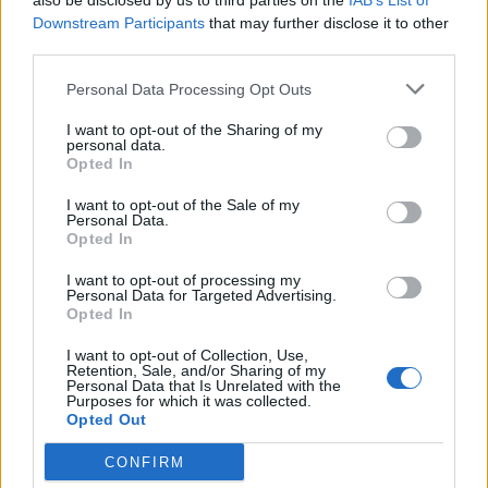
also be disclosed by us to third parties on the
IAB’s List of
στη πρώτη
καλά.
Downstream Participants
that may further disclose it to other
περίοδο της
third parties.
σχέσης.
Personal Data Processing Opt Outs
I want to opt-out of the Sharing of my
ΤΟΞΟΤΗΣ
ΑΙΓΟΚΕΡΩΣ
personal data.
Opted In
Χρησιμοποιήστε
Ξεκινήστε.
I want to opt-out of the Sale of my
Personal Data.
την σημερινή
Δεν υπάρχει
Opted In
ημέρα για να
λόγος να
I want to opt-out of processing my
συλλέξετε
μένετε πίσω.
Personal Data for Targeted Advertising.
Opted In
γεγονότα και
I want to opt-out of Collection, Use,
πληροφορίες.
Retention, Sale, and/or Sharing of my
Personal Data that Is Unrelated with the
Purposes for which it was collected.
Opted Out
ΥΔΡΟΧΟΟΣ
ΙΧΘΕΙΣ
CONFIRM
Η δεκτική σας
Δουλεύετε