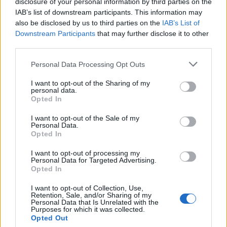
disclosure of your personal information by third parties on the
στα ερωτικά σας
να κάνετε
IAB’s list of downstream participants. This information may
όσο και στα
σήμερα μάλλον
also be disclosed by us to third parties on the
IAB’s List of
οικογενειακά
θα πάει πολύ
Downstream Participants
that may further disclose it to other
third parties.
σας.
καλά.
Personal Data Processing Opt Outs
ΤΟΞΟΤΗΣ
ΑΙΓΟΚΕΡΩΣ
I want to opt-out of the Sharing of my
personal data.
Opted In
Δουλεύετε
Ο σύντροφός σας
I want to opt-out of the Sale of my
σκληρά και
έχει
Personal Data.
Opted In
μερικές φορές
χαρακτηριστικά
ξεχνάτε να
που τώρα σας
I want to opt-out of processing my
Personal Data for Targeted Advertising.
φροντίσετε τον
αρέσουν αλλά
Opted In
εαυτό σας.
αργότερα θα σας
I want to opt-out of Collection, Use,
Retention, Sale, and/or Sharing of my
εξαντλήσουν.
Personal Data that Is Unrelated with the
Purposes for which it was collected.
Opted Out