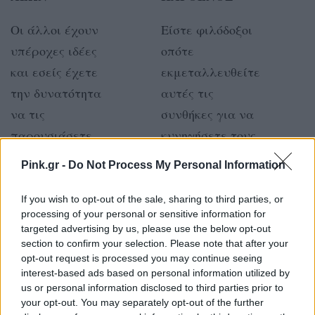
Οι άλλοι έχουν
Είστε φιλόδοξοι
υπέροχες ιδέες
οπότε
και εσείς έχετε
εκμεταλλευθείτε
την δυνατότητα
αυτές τις
να τις
συνθήκες για να
παρουσιάσετε
κυνηγήσετε τους
αποτελεσματικά
στόχους σας.
Pink.gr -
Do Not Process My Personal Information
στους σωστούς
ανθρώπους.
If you wish to opt-out of the sale, sharing to third parties, or
processing of your personal or sensitive information for
targeted advertising by us, please use the below opt-out
ΖΥΓΟΣ
ΣΚΟΡΠΙΟΣ
section to confirm your selection. Please note that after your
opt-out request is processed you may continue seeing
interest-based ads based on personal information utilized by
Οι σχέσεις θα
Ό,τι
us or personal information disclosed to third parties prior to
πάνε καλά τόσο
προσπαθήσετε
your opt-out. You may separately opt-out of the further