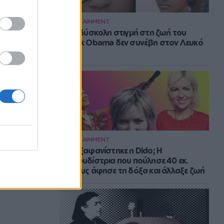
ENTERTAINMENT
Η πιο δύσκολη στιγμή στη ζωή του
Barack Obama δεν συνέβη στον Λευκό
Οίκο
ENTERTAINMENT
Πού εξαφανίστηκε η Dido; Η
τραγουδίστρια που πούλησε 40 εκ.
δίσκους άφησε τη δόξα και άλλαξε ζωή