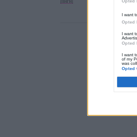
Opted 
[ΠΗΓΗ]
I want t
Opted 
I want 
Advertis
Opted 
I want t
of my P
was col
Opted 