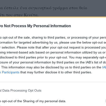
ία έστειλε ένα συγκινητικό γράμμα στον θείο
ίτι του στην Κινέτα.
φε...
o Not Process My Personal Information
μείνει μόνο ένα δωμάτιο και η κουζίνα. Τα
to opt-out of the sale, sharing to third parties, or processing of your per
formation for targeted advertising by us, please use the below opt-out s
 θα τα κάνουμε πιο ωραία από πριν και θα
r selection. Please note that after your opt-out request is processed y
 τα χρωματιστά λουλούδια. Μην
eing interest-based ads based on personal information utilized by us or
disclosed to third parties prior to your opt-out. You may separately opt-
θηκαν και άνθρωποι».
losure of your personal information by third parties on the IAB’s list of
. This information may also be disclosed by us to third parties on the
IA
 μας στην Κινετα...Και η 7χρονη ανιψιά
Participants
that may further disclose it to other third parties.
ε φίλε....Και αυτόματα μαθαίνουμε όλη
αιδιά 😗😗😗
pic.twitter.com/0kO8qmy7nL
l Data Processing Opt Outs
t8uQRQw)
26 Ιουλίου 2018
o opt-out of the Sharing of my personal data.