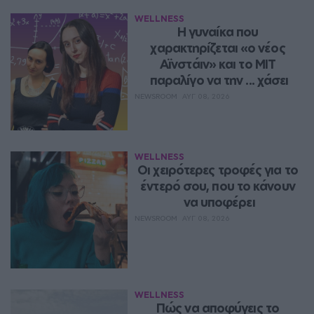
WELLNESS
Η γυναίκα που 
χαρακτηρίζεται «ο νέος 
Αϊνστάιν» και το MIT 
παραλίγο να την ... χάσει
NEWSROOM
ΑΥΓ 08, 2026
WELLNESS
Οι χειρότερες τροφές για το 
έντερό σου, που το κάνουν 
να υποφέρει
NEWSROOM
ΑΥΓ 08, 2026
WELLNESS
Πώς να αποφύγεις το 