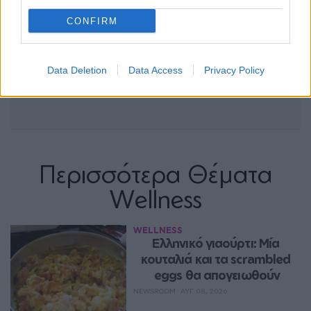
CONFIRM
Data Deletion
Data Access
Privacy Policy
Περισσότερα Θέματα
Wellness
WELLNESS
Ελληνικό γιαούρτι: Μία 
κουταλιά και τα scrambled 
eggs θα απογειωθούν
NEWSROOM
ΑΥΓ 08, 2026