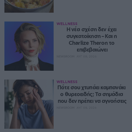
WELLNESS
Η νέα σχέση δεν έχει 
συγκατοίκηση – Και η 
Charlize Theron το 
επιβεβαιώνει
NEWSROOM
ΑΥΓ 08, 2026
WELLNESS
Πότε σου χτυπάει καμπανάκι 
ο θυρεοειδής; Τα σημάδια 
που δεν πρέπει να αγνοήσεις
NEWSROOM
ΑΥΓ 08, 2026