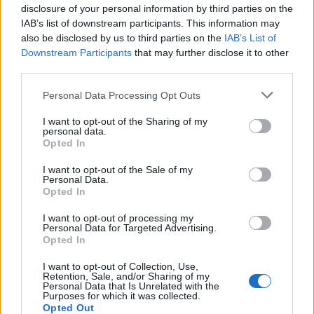
Ακολουθήστε το Pink.gr στο
Google News
και
disclosure of your personal information by third parties on the
μάθετε πρώτοι
τα πιο hot νέα
.
IAB’s list of downstream participants. This information may
also be disclosed by us to third parties on the
IAB’s List of
Ακολουθήστε το Pink.gr και στο
Instagram
Downstream Participants
that may further disclose it to other
third parties.
Personal Data Processing Opt Outs
I want to opt-out of the Sharing of my
personal data.
Opted In
ΔΙΑΦΗΜΙΣΗ
I want to opt-out of the Sale of my
Personal Data.
Opted In
I want to opt-out of processing my
Personal Data for Targeted Advertising.
Opted In
I want to opt-out of Collection, Use,
Retention, Sale, and/or Sharing of my
Personal Data that Is Unrelated with the
Purposes for which it was collected.
Opted Out