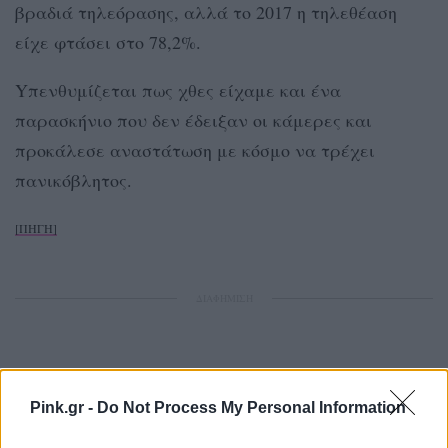
βραδιά τηλεόρασης, αλλά το 2017 η τηλεθέαση
είχε φτάσει στο 78,2%.
Yπενθυμίζεται πως χθες είχαμε και ένα
παρασκήνιο που δεν έδειξαν οι κάμερες και
προκάλεσε αναστάτωση με κόσμο να τρέχει
πανικόβλητος.
[ΠΗΓΗ]
ΔΙΑΦΗΜΙΣΗ
Pink.gr -
Do Not Process My Personal Information