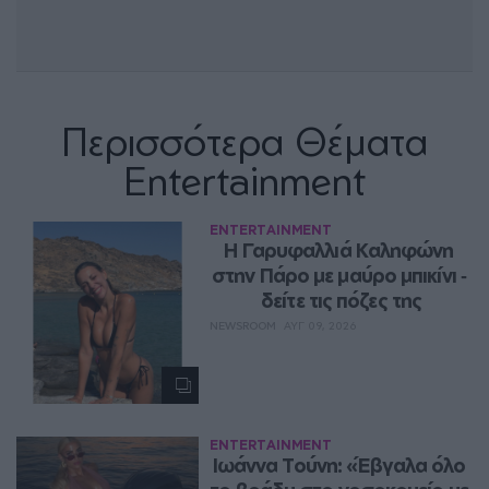
Περισσότερα Θέματα
Entertainment
ENTERTAINMENT
Η Γαρυφαλλιά Καληφώνη 
στην Πάρο με μαύρο μπικίνι ‑ 
δείτε τις πόζες της
NEWSROOM
ΑΥΓ 09, 2026
ENTERTAINMENT
Ιωάννα Τούνη: «Έβγαλα όλο 