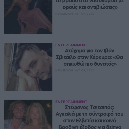
το βράδυ στο νοσοκομείο με 
ορούς και αντιβιώσεις»
NEWSROOM
ΑΥΓ 09, 2026
ENTERTAINMENT
Ατύχημα για τον Ιβάν 
Σβιτάιλο στην Κέρκυρα: «Θα 
σηκωθώ πιο δυνατός»
NEWSROOM
ΑΥΓ 08, 2026
ENTERTAINMENT
Στέφανος Τσιτσιπάς: 
Αγκαλιά με τη σύντροφό του 
στην Ελβετία και κοινή 
βραδινή έξοδος για δείπνο