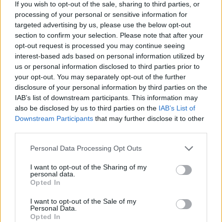
If you wish to opt-out of the sale, sharing to third parties, or
processing of your personal or sensitive information for
targeted advertising by us, please use the below opt-out
section to confirm your selection. Please note that after your
opt-out request is processed you may continue seeing
interest-based ads based on personal information utilized by
us or personal information disclosed to third parties prior to
your opt-out. You may separately opt-out of the further
disclosure of your personal information by third parties on the
IAB’s list of downstream participants. This information may
also be disclosed by us to third parties on the
IAB’s List of
Downstream Participants
that may further disclose it to other
third parties.
Personal Data Processing Opt Outs
Ακολουθήστε το Pink.gr στο
Google News
και
I want to opt-out of the Sharing of my
μάθετε πρώτοι
τα πιο hot νέα
.
personal data.
Opted In
Ακολουθήστε το Pink.gr και στο
Instagram
I want to opt-out of the Sale of my
Personal Data.
Opted In