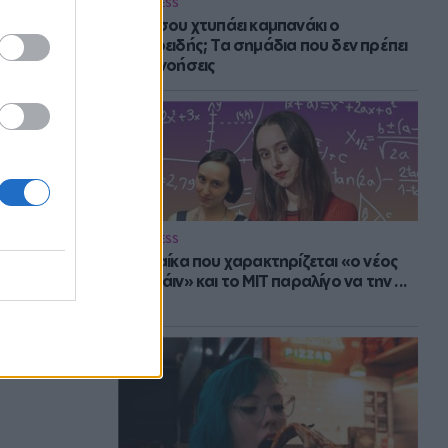
WELLNESS
Πότε σου χτυπάει καμπανάκι ο
θυρεοειδής; Τα σημάδια που δεν πρέπει
να αγνοήσεις
WELLNESS
Η γυναίκα που χαρακτηρίζεται «ο νέος
Αϊνστάιν» και το MIT παραλίγο να την ...
χάσει