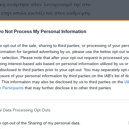
η ανάρτησε στον λογαριασμό της στο
 στην οποία κοιτάζεται στον καθρέφτη.
ύει με το εξής μήνυμα: «Είσαι όλα όσα
o Not Process My Personal Information
πως θα έκανες σε κάποιον που αγαπάς! Αυτή
λή που άκουσα ποτέ στην προσπάθεια να με
to opt-out of the sale, sharing to third parties, or processing of your per
έψου το λιγάκι. Θα έλεγες ποτέ στην
formation for targeted advertising by us, please use the below opt-out s
r selection. Please note that after your opt-out request is processed y
 στην μαμά σου «Πώς είσαι έτσι; Τι χάλια
eing interest-based ads based on personal information utilized by us or
 στην παραλία;» Ποτέ!
disclosed to third parties prior to your opt-out. You may separately opt-
losure of your personal information by third parties on the IAB’s list of
. This information may also be disclosed by us to third parties on the
IA
ση ευκολία; Δεν ξέρω, αλλά αυτή η
Participants
that may further disclose it to other third parties.
ρει πάντα πολύ εύκολα και με επαναφέρει
οτιμώ χίλιες φορές. Σε αυτήν που μου
ρώπους που αγαπάω. Δοκίμασε το...».
l Data Processing Opt Outs
o opt-out of the Sharing of my personal data.