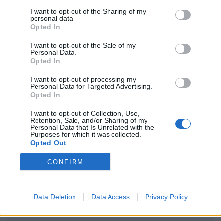
I want to opt-out of the Sharing of my
personal data.
Opted In
I want to opt-out of the Sale of my
Personal Data.
Opted In
Ακολουθήστε το Pink.gr στο
Google News
και
I want to opt-out of processing my
μάθετε πρώτοι
τα πιο hot νέα
.
Personal Data for Targeted Advertising.
Opted In
Ακολουθήστε το Pink.gr και στο
Instagram
I want to opt-out of Collection, Use,
Retention, Sale, and/or Sharing of my
Personal Data that Is Unrelated with the
Purposes for which it was collected.
Opted Out
CONFIRM
ΔΙΑΦΗΜΙΣΗ
Data Deletion
Data Access
Privacy Policy