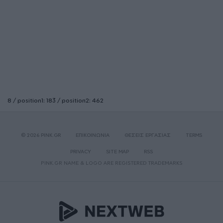
8 / position1: 183 / position2: 462
© 2026 PINK.GR
ΕΠΙΚΟΙΝΩΝΙΑ
ΘΕΣΕΙΣ ΕΡΓΑΣΙΑΣ
TERMS
PRIVACY
SITE MAP
RSS
PINK.GR NAME & LOGO ARE REGISTERED TRADEMARKS