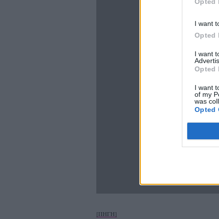
Opted 
I want t
Opted 
I want 
Advertis
Opted 
I want t
of my P
was col
Opted 
[ΠΗΓΗ]