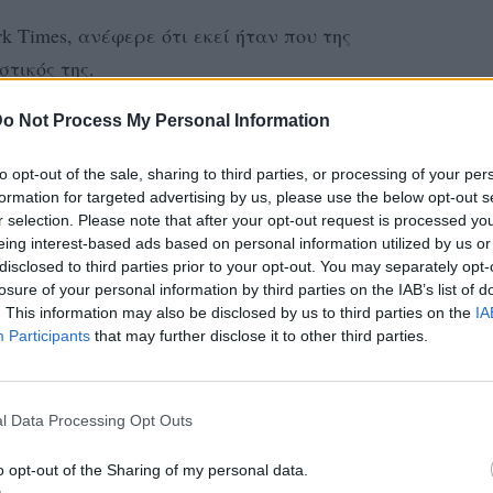
k Times, ανέφερε ότι εκεί ήταν που της
τικός της.
 αυτήν την παραλία. Κι αυτή ήταν η στιγμή
o Not Process My Personal Information
ηγαίνω να ελέγξω πλήρως τη ζωή μου, να τα
to opt-out of the sale, sharing to third parties, or processing of your per
ω από την αρχή όταν είμαι έτοιμη. Και για
formation for targeted advertising by us, please use the below opt-out s
α, γιατί σε αυτή την παραλία με χτύπησαν.
r selection. Please note that after your opt-out request is processed y
eing interest-based ads based on personal information utilized by us or
νω κάτι, θα πάρω αυτήν την παραλία. Θα
disclosed to third parties prior to your opt-out. You may separately opt-
η 31χρονη ηθοποιός και επιχειρηματίας
losure of your personal information by third parties on the IAB’s list of
. This information may also be disclosed by us to third parties on the
IA
ν κατηγόρησε τον τότε σύντροφό της, Ίγκορ
Participants
that may further disclose it to other third parties.
 και την χτύπησε και ότι μετά το
ωή της. Ο 25χρονος πρώην αγαπημένος της
l Data Processing Opt Outs
σε βάρος του.
o opt-out of the Sharing of my personal data.