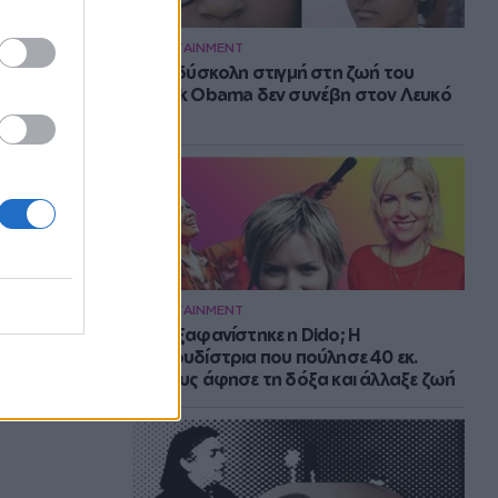
ENTERTAINMENT
Η πιο δύσκολη στιγμή στη ζωή του
Barack Obama δεν συνέβη στον Λευκό
Οίκο
ENTERTAINMENT
Πού εξαφανίστηκε η Dido; Η
τραγουδίστρια που πούλησε 40 εκ.
δίσκους άφησε τη δόξα και άλλαξε ζωή