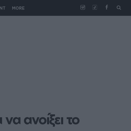
NT
MORE
να ανοίξει το 