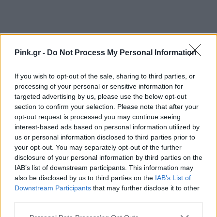
Pink.gr -
Do Not Process My Personal Information
If you wish to opt-out of the sale, sharing to third parties, or
Ακολουθήστε το Pink.gr στο
Google News
και
processing of your personal or sensitive information for
targeted advertising by us, please use the below opt-out
μάθετε πρώτοι
τα πιο hot νέα
.
section to confirm your selection. Please note that after your
opt-out request is processed you may continue seeing
Ακολουθήστε το Pink.gr και στο
Instagram
interest-based ads based on personal information utilized by
us or personal information disclosed to third parties prior to
your opt-out. You may separately opt-out of the further
disclosure of your personal information by third parties on the
IAB’s list of downstream participants. This information may
also be disclosed by us to third parties on the
IAB’s List of
Downstream Participants
that may further disclose it to other
ΔΙΑΦΗΜΙΣΗ
third parties.