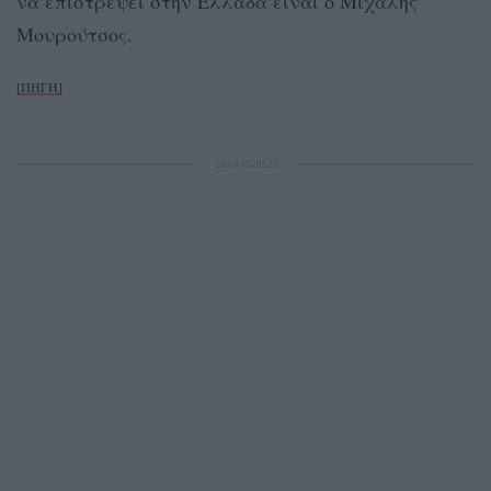
να επιστρέψει στην Ελλάδα είναι ο Μιχάλης
Μουρούτσος.
[ΠΗΓΗ]
ΔΙΑΦΗΜΙΣΗ