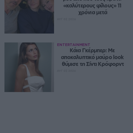
«καλύτερους φίλους» 11 
χρόνια μετά
ΑΥΓ 07, 2026
ENTERTAINMENT
Κάια Γκέρμπερ: Με 
αποκαλυπτικό μαύρο look 
θύμισε τη Σίντι Κρόφορντ
ΑΥΓ 07, 2026