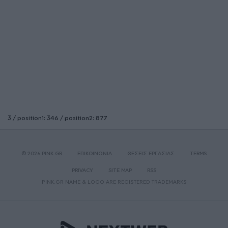
3 / position1: 346 / position2: 877
© 2026 PINK.GR
ΕΠΙΚΟΙΝΩΝΙΑ
ΘΕΣΕΙΣ ΕΡΓΑΣΙΑΣ
TERMS
PRIVACY
SITE MAP
RSS
PINK.GR NAME & LOGO ARE REGISTERED TRADEMARKS