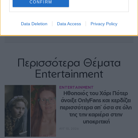
CONFIRM
Data Deletion
Data Access
Privacy Policy
Περισσότερα Θέματα
Entertainment
ENTERTAINMENT
Ηθοποιός του Χάρι Πότερ 
άνοιξε OnlyFans και κερδίζει 
περισσότερα απ` όσα σε όλη 
της την καριέρα στην 
υποκριτική
ΑΥΓ 10, 2026