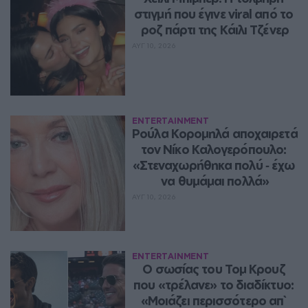
στιγμή που έγινε viral από το 
ροζ πάρτι της Κάιλι Τζένερ
ΑΥΓ 10, 2026
ENTERTAINMENT
Ρούλα Κορομηλά αποχαιρετά 
τον Νίκο Καλογερόπουλο: 
«Στεναχωρήθηκα πολύ ‑ έχω 
να θυμάμαι πολλά»
ΑΥΓ 10, 2026
ENTERTAINMENT
Ο σωσίας του Τομ Κρουζ 
που «τρέλανε» το διαδίκτυο: 
«Μοιάζει περισσότερο απ` 