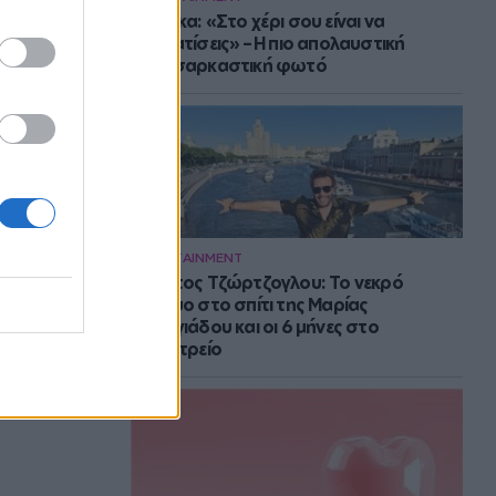
Μπάρκα: «Στο χέρι σου είναι να
αδυνατίσεις» – Η πιο απολαυστική
αυτοσαρκαστική φωτό
ENTERTAINMENT
Στράτος Τζώρτζογλου: Το νεκρό
έμβρυο στο σπίτι της Μαρίας
Γεωργιάδου και οι 6 μήνες στο
ψυχιατρείο