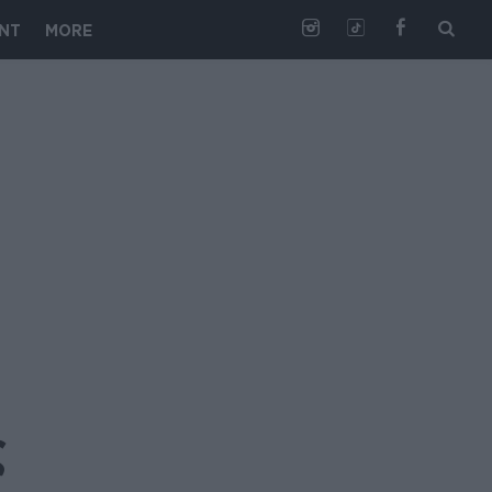
NT
MORE
ς