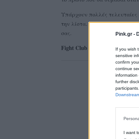
Υπάρχουν πολλές τελευταίες 
την λίστα. Βρήκαμε πάντως πέ
σας.
Pink.gr -
D
Fight Club (1999)
If you wish 
sensitive in
confirm you
continue se
information 
further disc
participants
Downstream 
Persona
I want t