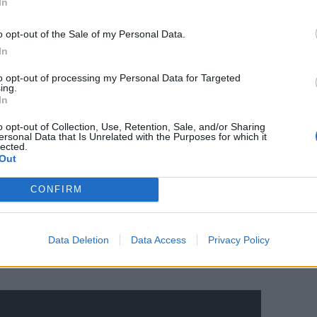
In
o opt-out of the Sale of my Personal Data.
In
to opt-out of processing my Personal Data for Targeted
ing.
In
o opt-out of Collection, Use, Retention, Sale, and/or Sharing
ersonal Data that Is Unrelated with the Purposes for which it
lected.
ε δει μια από τις μεγαλύτερες ανατροπές
Out
νώ τα κτίρια ανατινάσσονται, o Edward
CONFIRM
κα στην Helena Bonham Carter, που μάλλον
κι στην τούρτα». «You met me at a very
Data Deletion
Data Access
Privacy Policy
νώρισες σε μια πολύ περίεργη φάση της ζωής