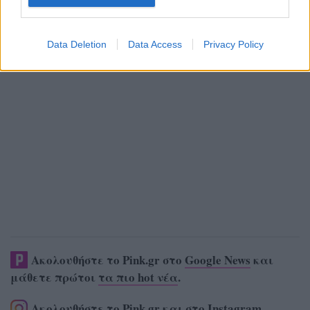
Data Deletion
Data Access
Privacy Policy
Ακολουθήστε το Pink.gr στο
Google News
και
μάθετε πρώτοι
τα πιο hot νέα
.
Ακολουθήστε το Pink.gr και στο
Instagram