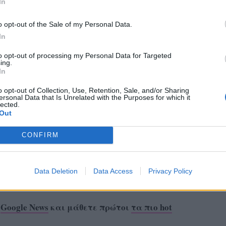
In
o opt-out of the Sale of my Personal Data.
In
to opt-out of processing my Personal Data for Targeted
ing.
In
o opt-out of Collection, Use, Retention, Sale, and/or Sharing
ersonal Data that Is Unrelated with the Purposes for which it
lected.
Out
CONFIRM
Data Deletion
Data Access
Privacy Policy
ο
Google News
και μάθετε πρώτοι
τα πιο hot