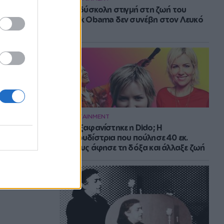
Η πιο δύσκολη στιγμή στη ζωή του
Barack Obama δεν συνέβη στον Λευκό
Οίκο
ENTERTAINMENT
Πού εξαφανίστηκε η Dido; Η
τραγουδίστρια που πούλησε 40 εκ.
δίσκους άφησε τη δόξα και άλλαξε ζωή