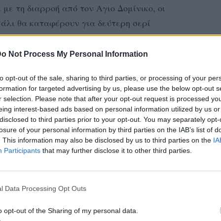
με τη διαρροή από τον Αγιο Δομίνικο, οι
 πάλι θα καταφέρουν για δεύτερη σερί
 νίκη και να διατηρήσουν ακέραιες τις
βίωσης.
o Not Process My Personal Information
ι που θα βγάλουν τρεις υποψηφίους για
to opt-out of the sale, sharing to third parties, or processing of your per
formation for targeted advertising by us, please use the below opt-out s
r selection. Please note that after your opt-out request is processed y
eing interest-based ads based on personal information utilized by us or
επεισοδίου από την τηλεόραση του ΣΚΑΪ για
disclosed to third parties prior to your opt-out. You may separately opt-
losure of your personal information by third parties on the IAB’s list of
. This information may also be disclosed by us to third parties on the
IA
Participants
that may further disclose it to other third parties.
ΔΙΑΦΗΜΙΣΗ
l Data Processing Opt Outs
o opt-out of the Sharing of my personal data.