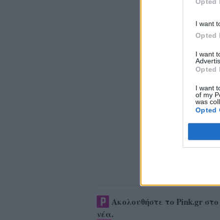
Opted 
I want t
Opted 
I want 
Advertis
Opted 
I want t
of my P
was col
Opted 
Ακολουθήστε το Pink.gr στ
νέα
.