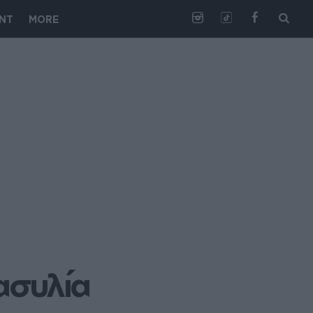
NT
MORE
 ασυλία