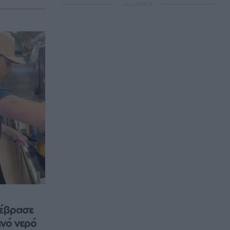
ΔΙΑΦΗΜΙΣΗ
έβρασε 
νό νερό 