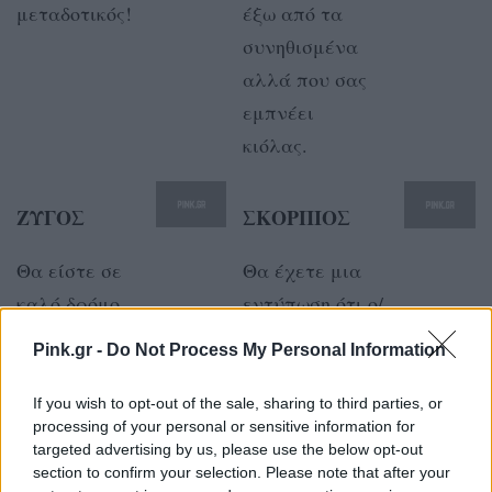
μεταδοτικός!
έξω από τα
συνηθισμένα
αλλά που σας
εμπνέει
κιόλας.
ΖΥΓΟΣ
ΣΚΟΡΠΙΟΣ
Θα είστε σε
Θα έχετε μια
καλό δρόμο
εντύπωση ότι ο/
και μπορείτε
η σύντροφός
Pink.gr -
Do Not Process My Personal Information
να
σας θέλει από
προχωρήσετε
εσάς
If you wish to opt-out of the sale, sharing to third parties, or
processing of your personal or sensitive information for
προς τους
περισσότερα
targeted advertising by us, please use the below opt-out
στόχους σας
από όσα θέλετε
section to confirm your selection. Please note that after your