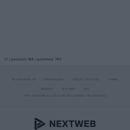
17 / position1: 184 / position2: 787
© 2026 PINK.GR
ΕΠΙΚΟΙΝΩΝΙΑ
ΘΕΣΕΙΣ ΕΡΓΑΣΙΑΣ
TERMS
PRIVACY
SITE MAP
RSS
PINK.GR NAME & LOGO ARE REGISTERED TRADEMARKS