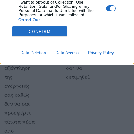
τον κόσμο!
I want to opt-out of Collection, Use,
Retention, Sale, and/or Sharing of my
Personal Data that Is Unrelated with the
Purposes for which it was collected.
Opted Out
CONFIRM
ΥΔΡΟΧΟΟΣ
ΙΧΘΕΙΣ
Αποφύγετε
Ο ενστικτώδης
Data Deletion
Data Access
Privacy Policy
την μάταιη
ενθουσιασμός
εξάντληση
σας θα
της
εκτιμηθεί.
ενέργειάς
σας καθώς
δεν θα σας
προσφέρει
τίποτα πέρα
από