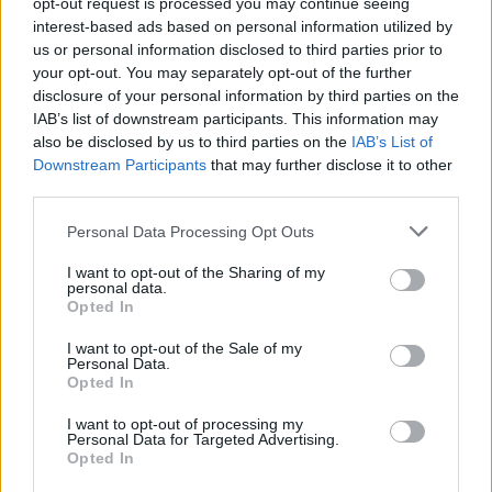
opt-out request is processed you may continue seeing
σήμερα.
να δώσετε,
interest-based ads based on personal information utilized by
Δώστε την
αλλά είναι
us or personal information disclosed to third parties prior to
ενέργειά
λανθασμένη.
your opt-out. You may separately opt-out of the further
disclosure of your personal information by third parties on the
σας.
IAB’s list of downstream participants. This information may
also be disclosed by us to third parties on the
IAB’s List of
Downstream Participants
that may further disclose it to other
ΤΟΞΟΤΗΣ
ΑΙΓΟΚΕΡΩΣ
third parties.
Γενικά
Θα αισθάνεστε
Personal Data Processing Opt Outs
τίποτα δεν
λίγο
I want to opt-out of the Sharing of my
personal data.
σας σταματά.
μπερδεμένοι.
Opted In
Tελευταία
Μην πάρετε
I want to opt-out of the Sale of my
έχετε την
αποφάσεις
Personal Data.
Opted In
αίσθηση πως
σήμερα.
I want to opt-out of processing my
μπορείτε να
Personal Data for Targeted Advertising.
Opted In
κατακτήσετε