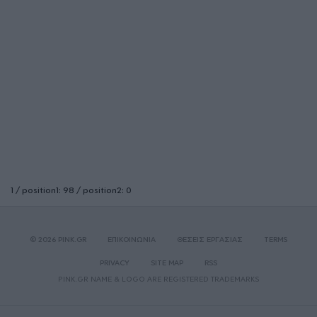
1 / position1: 98 / position2: 0
© 2026 PINK.GR
ΕΠΙΚΟΙΝΩΝΙΑ
ΘΕΣΕΙΣ ΕΡΓΑΣΙΑΣ
TERMS
PRIVACY
SITE MAP
RSS
PINK.GR NAME & LOGO ARE REGISTERED TRADEMARKS