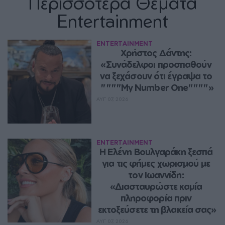
Περισσότερα Θέματα
Entertainment
ENTERTAINMENT
Χρήστος Δάντης: 
«Συνάδελφοι προσπαθούν 
να ξεχάσουν ότι έγραψα το 
""""My Number One""""»
ΑΥΓ 07, 2026
ENTERTAINMENT
Η Ελένη Βουλγαράκη ξεσπά 
για τις φήμες χωρισμού με 
τον Ιωαννίδη: 
«Διασταυρώστε καμία 
πληροφορία πριν 
εκτοξεύσετε τη βλακεία σας»
ΑΥΓ 07, 2026