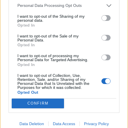
Personal Data Processing Opt Outs
I want to opt-out of the Sharing of my
personal data.
Opted In
I want to opt-out of the Sale of my
Personal Data.
Opted In
I want to opt-out of processing my
Ακολουθήστε το Pink.gr στο
Google News
και
Personal Data for Targeted Advertising.
μάθετε πρώτοι
τα πιο hot νέα
.
Opted In
I want to opt-out of Collection, Use,
Ακολουθήστε το Pink.gr και στο
Instagram
Retention, Sale, and/or Sharing of my
Personal Data that Is Unrelated with the
Purposes for which it was collected.
Opted Out
CONFIRM
ΔΙΑΦΗΜΙΣΗ
Data Deletion
Data Access
Privacy Policy