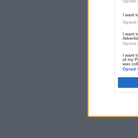
Opted 
I want t
Opted 
I want 
Advertis
Opted 
I want t
of my P
was col
Opted 