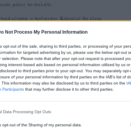
νωσε μόλις το παλάτι.
τική κίνηση, ο πρίγκιπας Κάρολος θα είναι
 του πεθερού θα έχει κι εκείνον του
o Not Process My Personal Information
e.
to opt-out of the sale, sharing to third parties, or processing of your per
ρωτοφανής για έναν τέτοιο γάμο.
formation for targeted advertising by us, please use the below opt-out s
r selection. Please note that after your opt-out request is processed y
 βασιλικός γάμος έχει μετατραπεί σε
eing interest-based ads based on personal information utilized by us or
disclosed to third parties prior to your opt-out. You may separately opt-
ος.
losure of your personal information by third parties on the IAB’s list of
. This information may also be disclosed by us to third parties on the
IA
Participants
that may further disclose it to other third parties.
ding
:
pic.twitter.com/wfJ6ZFyzHi
l Data Processing Opt Outs
singtonRoyal)
18 Μαΐου 2018
o opt-out of the Sharing of my personal data.