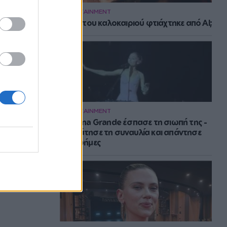
ENTERTAINMENT
Το hit του καλοκαιριού φτιάχτηκε από AI;
ENTERTAINMENT
H Ariana Grande έσπασε τη σιωπή της -
Σταμάτησε τη συναυλία και απάντησε
στις φήμες