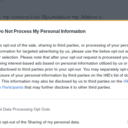
ς της εισαγγελίας Πρωτοδικών της Αθήνας κ.
ιενέργεια προκαταρκτικής έρευνας για την
o Not Process My Personal Information
να με την παραγγελία που έδωσε, ο
ει την έρευνα θα πρέπει να εξετάσει το
to opt-out of the sale, sharing to third parties, or processing of your per
ηλεοπτικού σταθμού να έχουν διαπράξει το
formation for targeted advertising by us, please use the below opt-out s
r selection. Please note that after your opt-out request is processed y
όμου περί ασέμνων.
eing interest-based ads based on personal information utilized by us or
disclosed to third parties prior to your opt-out. You may separately opt-
losure of your personal information by third parties on the IAB’s list of
ισαγγελικής έρευνας θα εξεταστούν και τα
. This information may also be disclosed by us to third parties on the
IA
Ραδιοτηλεόρασης (ΕΣΡ) δεδομένου ότι θα
Participants
that may further disclose it to other third parties.
 έχουν διαπράξει το αδίκημα της παράβασης
l Data Processing Opt Outs
ι κλήση για ακρόαση στον ΑΝΤ1 σχετικά με
o opt-out of the Sharing of my personal data.