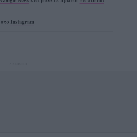
ο
Google News
και μάθετε πρώτοι
τα πιο hot
 στο
Instagram
ΔΙΑΦΗΜΙΣΗ