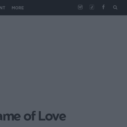
NT
MORE
ame of Love