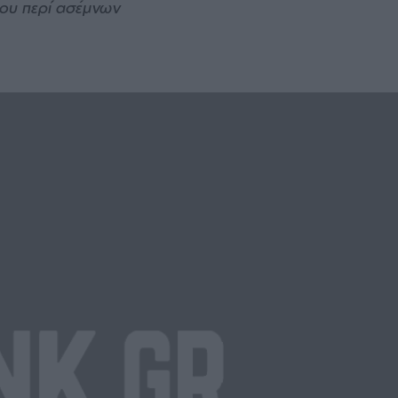
μου περί ασέμνων