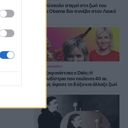
Η πιο δύσκολη στιγμή στη ζωή του
Barack Obama δεν συνέβη στον Λευκό
Οίκο
ENTERTAINMENT
Πού εξαφανίστηκε η Dido; Η
τραγουδίστρια που πούλησε 40 εκ.
δίσκους άφησε τη δόξα και άλλαξε ζωή