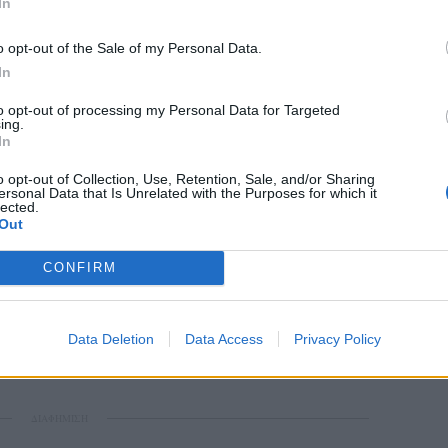
 Συμβούλιο κινήθηκε λαμβάνοντας υπ’ όψιν
In
χετικά με την ποιότητα του προγράμματος.
o opt-out of the Sale of my Personal Data.
In
ροσεχή Τρίτη 22 Μαΐου και ώρα 10.00.
to opt-out of processing my Personal Data for Targeted
φορίες ο σταθμός θα βρεθεί αντιμέτωπος με
ing.
In
λαγή σήμανσης και ώρας μετάδοσης.
o opt-out of Collection, Use, Retention, Sale, and/or Sharing
ersonal Data that Is Unrelated with the Purposes for which it
α στο τηλεοπτικό τοπίο δεν θα είναι
lected.
Out
 κανάλια καθώς με την λήξη της διαδικασίας
 να ρυθμίζονται πολλά θέματα που έμειναν
CONFIRM
Data Deletion
Data Access
Privacy Policy
ΔΙΑΦΗΜΙΣΗ