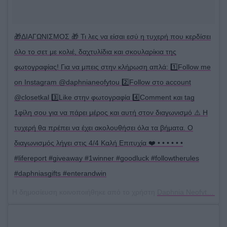
🎁ΔΙΑΓΩΝΙΣΜΟΣ 🎁 Τι λες να είσαι εσύ η τυχερή που κερδίσει
όλο το σετ με κολιέ, δαχτυλίδια και σκουλαρίκια της
φωτογραφίας! Για να μπεις στην κλήρωση απλά: 1️⃣Follow me
on Instagram @daphnianeofytou 2️⃣Follow στο account
@closetkal 3️⃣Like στην φωτογραφία 4️⃣Comment και tag
1φίλη σου για να πάρει μέρος και αυτή στον διαγωνισμό ⚠️ Η
τυχερή θα πρέπει να έχει ακολουθήσει όλα τα βήματα. O
διαγωνισμός λήγει στις 4/4 Καλή Επιτυχία ❤️ • • • • • •
#lifereport #giveaway #1winner #goodluck #followtherules
#daphniasgifts #enterandwin
Η δημοσίευση κοινοποιήθηκε από το χρήστη
Daphnia Neofytou
(@d