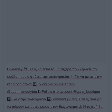
Giveaway 🎁 Τι λες να είσαι εσύ η τυχερή που κερδίσει το
φούξια hoodie φούτερ της φωτογραφίας ✨ Για να μπεις στην
κλήρωση απλά: 1️⃣Follow me on Instagram
@daphnianeofytou 2️⃣Follow στο account @galla_boutique
3️⃣Like στην φωτογραφία 4️⃣Comment με tag 3 φίλες σου για
να πάρουν και αυτές μέρος στον διαγωνισμό. ⚠️ Η τυχερή θα