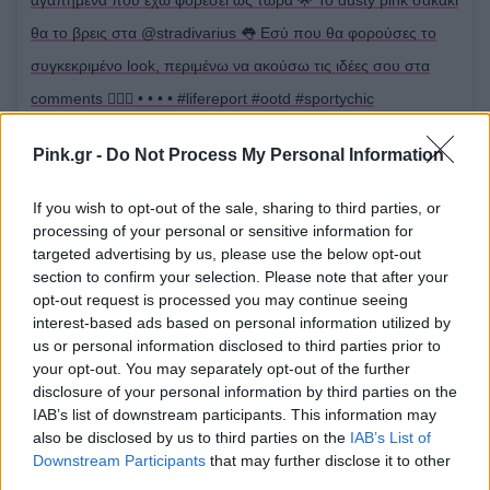
αγαπημένα που έχω φορέσει ως τώρα 🌟 Το dusty pink σακάκι
θα το βρεις στα @stradivarius 👅 Εσύ που θα φορούσες το
συγκεκριμένο look, περιμένω να ακούσω τις ιδέες σου στα
comments 👇🏻📩 • • • • #lifereport #ootd #sportychic
#stradilooks #casual #officelook #styleblogger #luigi_footwear
Pink.gr -
Do Not Process My Personal Information
#loveyourbody #accessorizegreece #missbloomstyle
Η δημοσίευση κοινοποιήθηκε από το χρήστη
Daphnia Neofytou
(@d
If you wish to opt-out of the sale, sharing to third parties, or
processing of your personal or sensitive information for
targeted advertising by us, please use the below opt-out
section to confirm your selection. Please note that after your
opt-out request is processed you may continue seeing
interest-based ads based on personal information utilized by
us or personal information disclosed to third parties prior to
your opt-out. You may separately opt-out of the further
disclosure of your personal information by third parties on the
IAB’s list of downstream participants. This information may
also be disclosed by us to third parties on the
IAB’s List of
Downstream Participants
that may further disclose it to other
third parties.