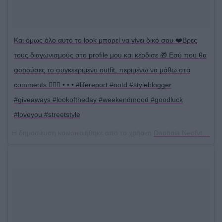
Και όμως όλο αυτό το look μπορεί να γίνει δικό σου ❤️Βρες
τους διαγωνισμούς στο profile μου και κέρδισε 🎁 Εσύ που θα
φορούσες το συγκεκριμένο outfit, περιμένω να μάθω στα
comments 👇🏻📩 • • • #lifereport #ootd #styleblogger
#giveaways #lookoftheday #weekendmood #goodluck
#loveyou #streetstyle
Η δημοσίευση κοινοποιήθηκε από το χρήστη
Daphnia Neofytou
(@d