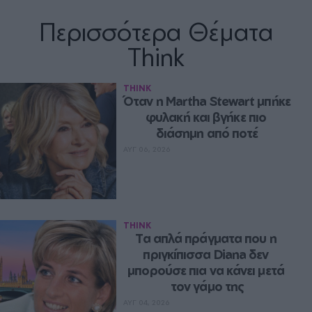
Περισσότερα Θέματα
Think
THINK
Όταν η Martha Stewart μπήκε 
φυλακή και βγήκε πιο 
διάσημη από ποτέ
ΑΥΓ 06, 2026
THINK
Τα απλά πράγματα που η 
πριγκίπισσα Diana δεν 
μπορούσε πια να κάνει μετά 
τον γάμο της
ΑΥΓ 04, 2026