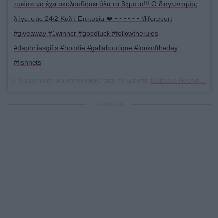
πρέπει να έχει ακολουθήσει όλα τα βήματα!!! O διαγωνισμός
λήγει στις 24/2 Καλή Επιτυχία ❤️ • • • • • • #lifereport
#giveaway #1winner #goodluck #followtherules
#daphniasgifts #hoodie #gallaboutique #lookoftheday
#fishnets
Η δημοσίευση κοινοποιήθηκε από το χρήστη
Daphnia Neofytou
(@d
ΔΙΑΦΗΜΙΣΗ