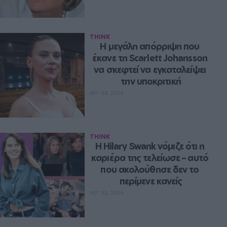
THINK
Η μεγάλη απόρριψη που 
έκανε τη Scarlett Johansson 
να σκεφτεί να εγκαταλείψει 
την υποκριτική
ΑΥΓ 04, 2026
THINK
Η Hilary Swank νόμιζε ότι η 
καριέρα της τελείωσε – αυτό 
που ακολούθησε δεν το 
περίμενε κανείς
ΑΥΓ 02, 2026