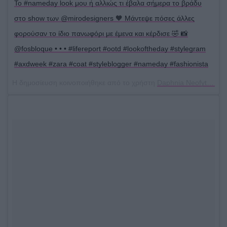
Το #nameday look μου ή αλλιώς τι έβαλα σήμερα το βράδυ
στο show των @mirodesigners 🧡 Μάντεψε πόσες άλλες
φορούσαν το ίδιο πανωφόρι με έμενα και κέρδισε 🤣 📸
@fosbloque • • • #lifereport #ootd #lookoftheday #stylegram
#axdweek #zara #coat #styleblogger #nameday #fashionista
Η δημοσίευση κοινοποιήθηκε από το χρήστη
Daphnia Neofytou
(@d