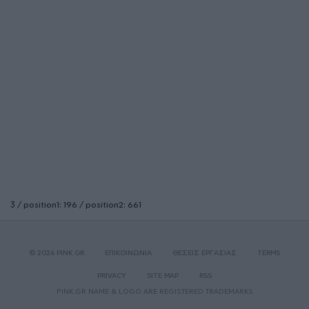
3 / position1: 196 / position2: 661
© 2026 PINK.GR
ΕΠΙΚΟΙΝΩΝΙΑ
ΘΕΣΕΙΣ ΕΡΓΑΣΙΑΣ
TERMS
PRIVACY
SITE MAP
RSS
PINK.GR NAME & LOGO ARE REGISTERED TRADEMARKS