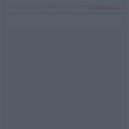
Η δημοσίευση κοινοποιήθηκε από το χρήστη
Daphnia Neofytou
(@d