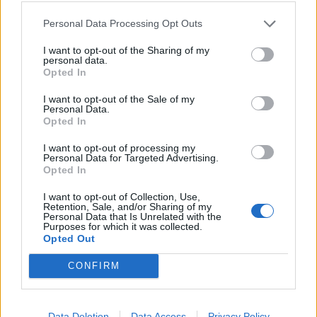
Personal Data Processing Opt Outs
I want to opt-out of the Sharing of my
personal data.
Opted In
I want to opt-out of the Sale of my
Personal Data.
Opted In
I want to opt-out of processing my
Personal Data for Targeted Advertising.
Opted In
I want to opt-out of Collection, Use,
Retention, Sale, and/or Sharing of my
Personal Data that Is Unrelated with the
Purposes for which it was collected.
Opted Out
Giveaway 🎁 Τι λες να είσαι εσύ η τυχερή που κερδίσει όλα τα
αξεσουάρ της φωτογραφίας (δαχτυλίδια και βραχιόλια✨ ❤️ Για
CONFIRM
να μπεις στην κλήρωση απλά: 1️⃣Follow me on Instagram
@daphnianeofytou 2️⃣Follow στο account
Data Deletion
Data Access
Privacy Policy